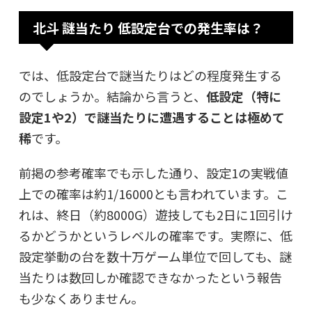
北斗 謎当たり 低設定台での発生率は？
では、低設定台で謎当たりはどの程度発生する
のでしょうか。結論から言うと、
低設定（特に
設定1や2）で謎当たりに遭遇することは極めて
稀
です。
前掲の参考確率でも示した通り、設定1の実戦値
上での確率は約1/16000とも言われています。こ
れは、終日（約8000G）遊技しても2日に1回引け
るかどうかというレベルの確率です。実際に、低
設定挙動の台を数十万ゲーム単位で回しても、謎
当たりは数回しか確認できなかったという報告
も少なくありません。