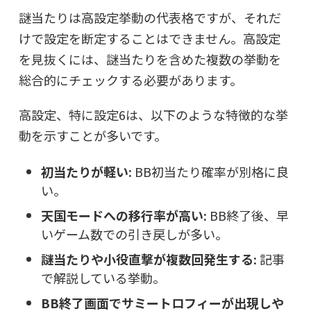
謎当たりは高設定挙動の代表格ですが、それだ
けで設定を断定することはできません。高設定
を見抜くには、謎当たりを含めた複数の挙動を
総合的にチェックする必要があります。
高設定、特に設定6は、以下のような特徴的な挙
動を示すことが多いです。
初当たりが軽い:
BB初当たり確率が別格に良
い。
天国モードへの移行率が高い:
BB終了後、早
いゲーム数での引き戻しが多い。
謎当たりや小役直撃が複数回発生する:
記事
で解説している挙動。
BB終了画面でサミートロフィーが出現しや