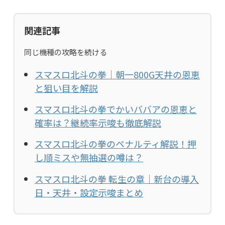
関連記事
同じ機種の攻略を続ける
スマスロ北斗の拳｜朝一800G天井の恩恵
と狙い目を解説
スマスロ北斗の拳でかいババアの恩恵と
確率は？継続率示唆も徹底解説
スマスロ北斗の拳のペナルティ解説！押
し順ミスや無抽選の噂は？
スマスロ北斗の拳 転生の章｜新台の導入
日・天井・設定示唆まとめ