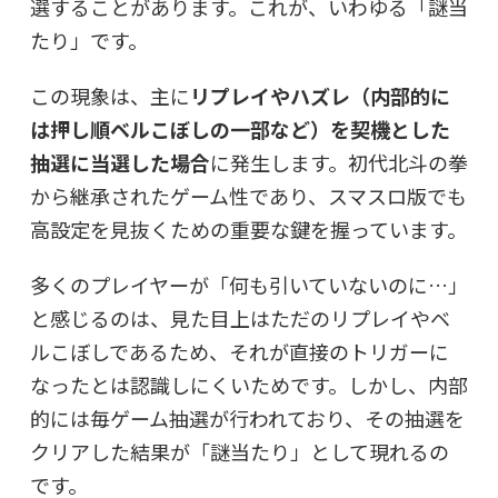
選することがあります。これが、いわゆる
「謎当
たり」
です。
この現象は、主に
リプレイやハズレ（内部的に
は押し順ベルこぼしの一部など）を契機とした
抽選に当選した場合
に発生します。初代北斗の拳
から継承されたゲーム性であり、スマスロ版でも
高設定を見抜くための重要な鍵を握っています。
多くのプレイヤーが「何も引いていないのに…」
と感じるのは、見た目上はただのリプレイやベ
ルこぼしであるため、それが直接のトリガーに
なったとは認識しにくいためです。しかし、内部
的には毎ゲーム抽選が行われており、その抽選を
クリアした結果が「謎当たり」として現れるの
です。