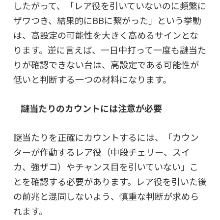
したがって、「レア役を引いていないのに頻繁に
ザワつき、結果的にBBに繋がった」という挙動
は、高設定の可能性を大きく高めるサインとな
ります。逆に言えば、一日中打って一度も謎当た
りが確認できない台は、高設定である可能性が
低いと判断する一つの材料になります。
謎当たりのカウントには注意が必要
謎当たりを正確にカウントするには、「カウン
ターが作動するレア役（中段チェリー、スイ
カ、強ザコ）やチャンス目を引いていない」こ
とを確認する必要があります。レア役を引いた後
の前兆と混同しないよう、慎重な判断が求めら
れます。