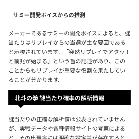
サミー開発ボイスからの推測
メーカーであるサミーの開発ボイスによると、謎
当たりはリプレイからの当選が主な要因である
と示唆されています。「突然リプレイでアタッ！
と前兆が始まる」という旨の記述があり、この
ことからもリプレイが重要な役割を果たしてい
ることが分かります。
北斗の拳 謎当たり確率の解析情報
謎当たりの正確な解析値は公表されていません
が、実戦データや各種情報サイトの考察による
と、その出現率には明確な設定差が存在すると