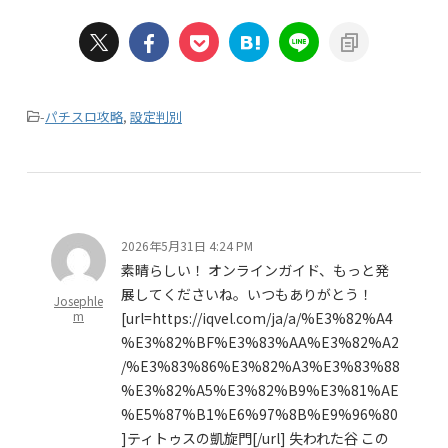
-
パチスロ攻略
,
設定判別
2026年5月31日 4:24 PM
素晴らしい！ オンラインガイド、もっと発
展してくださいね。いつもありがとう！
Josephle
m
[url=https://iqvel.com/ja/a/%E3%82%A4
%E3%82%BF%E3%83%AA%E3%82%A2
/%E3%83%86%E3%82%A3%E3%83%88
%E3%82%A5%E3%82%B9%E3%81%AE
%E5%87%B1%E6%97%8B%E9%96%80
]ティトゥスの凱旋門[/url] 失われた谷 この