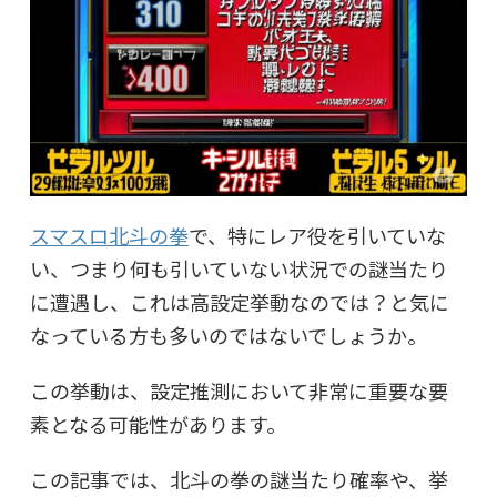
スマスロ北斗の拳
で、特にレア役を引いていな
い、つまり何も引いていない状況での謎当たり
に遭遇し、これは高設定挙動なのでは？と気に
なっている方も多いのではないでしょうか。
この挙動は、設定推測において非常に重要な要
素となる可能性があります。
この記事では、北斗の拳の謎当たり確率や、挙