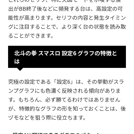
出がBB終了後などに頻発する台
は、高設定の可
能性が高まります。セリフの内容と発生タイミン
グに注目することで、より深く台の状態を読み取
ることができます。
北斗の拳 スマスロ 設定6 グラフの特徴と
は
究極の設定である「設定6」は、その挙動がスラ
ンプグラフにも色濃く反映される傾向がありま
す。もちろん、必ず勝てるわけではありません
が、特徴的なグラフの形を知っておくことは、後
ヅモなどを狙う際に役立ちます。