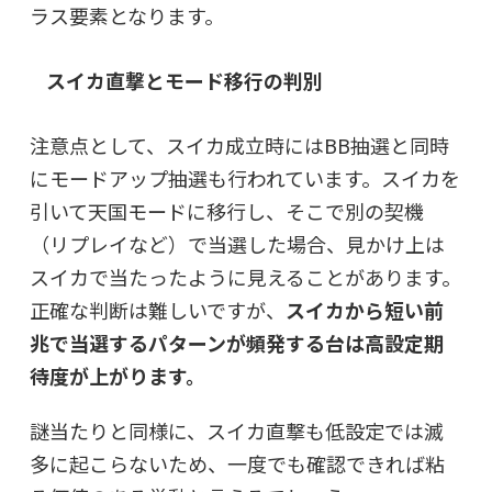
ラス要素となります。
スイカ直撃とモード移行の判別
注意点として、スイカ成立時にはBB抽選と同時
にモードアップ抽選も行われています。スイカを
引いて天国モードに移行し、そこで別の契機
（リプレイなど）で当選した場合、見かけ上は
スイカで当たったように見えることがあります。
正確な判断は難しいですが、
スイカから短い前
兆で当選するパターンが頻発する台は高設定期
待度が上がります。
謎当たりと同様に、スイカ直撃も低設定では滅
多に起こらないため、一度でも確認できれば粘