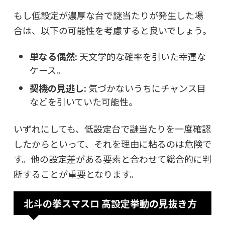
もし低設定が濃厚な台で謎当たりが発生した場
合は、以下の可能性を考慮すると良いでしょう。
単なる偶然:
天文学的な確率を引いた幸運な
ケース。
契機の見逃し:
気づかないうちにチャンス目
などを引いていた可能性。
いずれにしても、
低設定台で謎当たりを一度確認
したからといって、それを理由に粘るのは危険
で
す。他の設定差がある要素と合わせて総合的に判
断することが重要となります。
北斗の拳スマスロ 高設定挙動の見抜き方