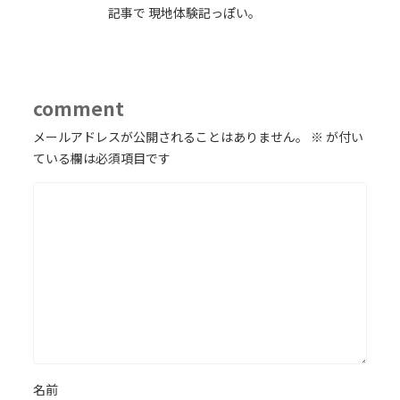
記事で 現地体験記っぽい。
comment
メールアドレスが公開されることはありません。
※
が付い
ている欄は必須項目です
名前