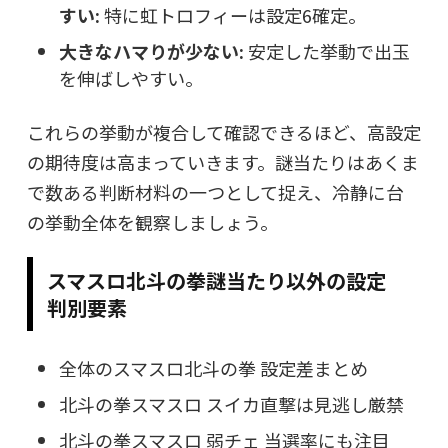
すい:
特に虹トロフィーは設定6確定。
大きなハマりが少ない:
安定した挙動で出玉
を伸ばしやすい。
これらの挙動が
複合して確認できるほど、高設定
の期待度は高まっていきます。
謎当たりはあくま
で数ある判断材料の一つとして捉え、冷静に台
の挙動全体を観察しましょう。
スマスロ北斗の拳謎当たり以外の設定
判別要素
全体のスマスロ北斗の拳 設定差まとめ
北斗の拳スマスロ スイカ直撃は見逃し厳禁
北斗の拳スマスロ 弱チェ 当選率にも注目