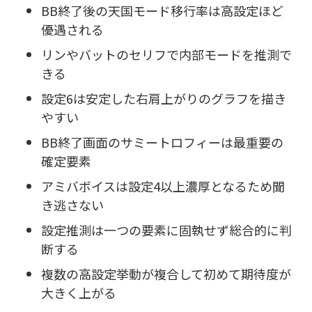
BB終了後の天国モード移行率は高設定ほど
優遇される
リンやバットのセリフで内部モードを推測で
きる
設定6は安定した右肩上がりのグラフを描き
やすい
BB終了画面のサミートロフィーは最重要の
確定要素
アミバボイスは設定4以上濃厚となるため聞
き逃さない
設定推測は一つの要素に固執せず総合的に判
断する
複数の高設定挙動が複合して初めて期待度が
大きく上がる