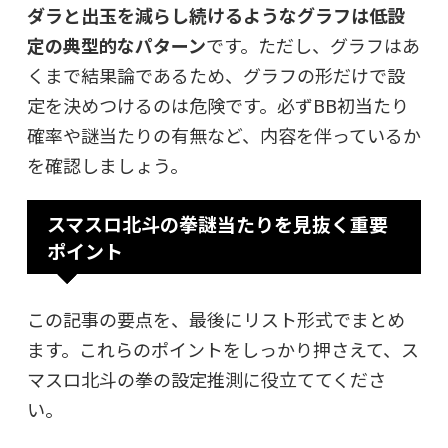
ダラと出玉を減らし続けるようなグラフは低設
定の典型的なパターン
です。ただし、グラフはあ
くまで結果論であるため、
グラフの形だけで設
定を決めつけるのは危険
です。必ずBB初当たり
確率や謎当たりの有無など、内容を伴っているか
を確認しましょう。
スマスロ北斗の拳謎当たりを見抜く重要
ポイント
この記事の要点を、最後にリスト形式でまとめ
ます。これらのポイントをしっかり押さえて、ス
マスロ北斗の拳の設定推測に役立ててくださ
い。