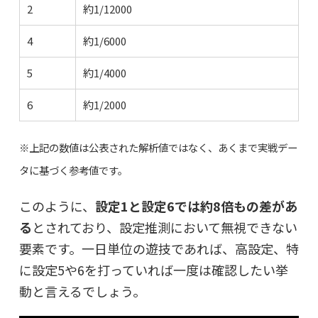
2
約1/12000
4
約1/6000
5
約1/4000
6
約1/2000
※上記の数値は公表された解析値ではなく、あくまで実戦デー
タに基づく参考値です。
このように、
設定1と設定6では約8倍もの差があ
る
とされており、設定推測において無視できない
要素です。一日単位の遊技であれば、高設定、特
に設定5や6を打っていれば一度は確認したい挙
動と言えるでしょう。