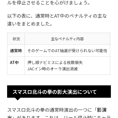
ルを停止させることを心がけましょう。
以下の表に、通常時とAT中のペナルティの主な
違いをまとめました。
状況
主なペナルティ内容
通常時
そのゲームでのAT抽選が受けられない可能性
天
AT中
押し順ナビミスによる枚数損失
直
JACイン時のオーラ演出消滅
スマスロ北斗の拳の影大演出について
スマスロ北斗の拳の通常時演出の一つに「
影演
出
」があります。これは、リール停止時にキャラ