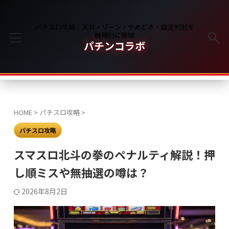
パチスロ攻略｜天井・ゾーン・やめどき・設定判別を
機種別に整理
パチンコラボ
HOME
>
パチスロ攻略
>
パチスロ攻略
スマスロ北斗の拳のペナルティ解説！押
し順ミスや無抽選の噂は？
2026年8月2日