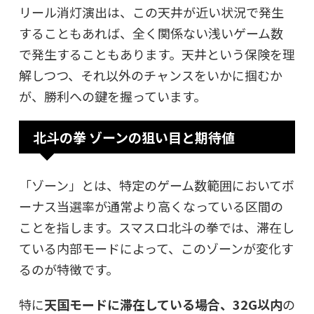
リール消灯演出は、この天井が近い状況で発生
することもあれば、全く関係ない浅いゲーム数
で発生することもあります。天井という保険を理
解しつつ、それ以外のチャンスをいかに掴むか
が、勝利への鍵を握っています。
北斗の拳 ゾーンの狙い目と期待値
「ゾーン」とは、特定のゲーム数範囲においてボ
ーナス当選率が通常より高くなっている区間の
ことを指します。スマスロ北斗の拳では、滞在し
ている内部モードによって、このゾーンが変化す
るのが特徴です。
特に
天国モードに滞在している場合、32G以内
の