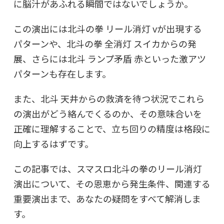
に脳汁があふれる瞬間ではないでしょうか。
この演出には北斗の拳 リール消灯 vが出現する
パターンや、北斗の拳 全消灯 スイカからの発
展、さらには北斗 ランプ矛盾 赤といった激アツ
パターンも存在します。
また、北斗 天井からの救済を待つ状況でこれら
の演出がどう絡んでくるのか、その意味合いを
正確に理解することで、立ち回りの精度は格段に
向上するはずです。
この記事では、スマスロ北斗の拳のリール消灯
演出について、その恩恵から発生条件、関連する
重要演出まで、あなたの疑問をすべて解消しま
す。