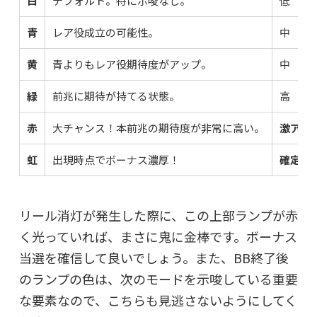
白
デフォルト。特に示唆なし。
低
青
レア役成立の可能性。
中
黄
青よりもレア役期待度がアップ。
中
緑
前兆に期待が持てる状態。
高
赤
大チャンス！本前兆の期待度が非常に高い。
激アツ
虹
出現時点でボーナス濃厚！
確定
リール消灯が発生した際に、この上部ランプが赤
く光っていれば、まさに鬼に金棒です。ボーナス
当選を確信して良いでしょう。また、BB終了後
のランプの色は、次のモードを示唆している重要
な要素なので、こちらも見逃さないようにしてく