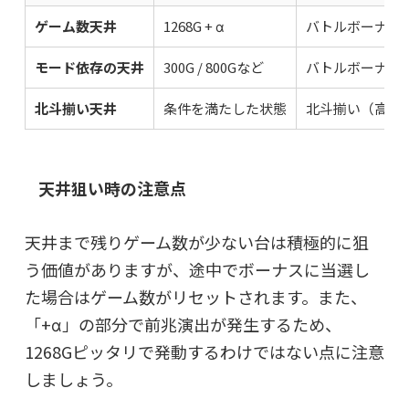
ゲーム数天井
1268G + α
バトルボーナス
モード依存の天井
300G / 800Gなど
バトルボーナス
北斗揃い天井
条件を満たした状態
北斗揃い（高継続
天井狙い時の注意点
天井まで残りゲーム数が少ない台は積極的に狙
う価値がありますが、途中でボーナスに当選し
た場合はゲーム数がリセットされます。また、
「+α」の部分で前兆演出が発生するため、
1268Gピッタリで発動するわけではない点に注意
しましょう。