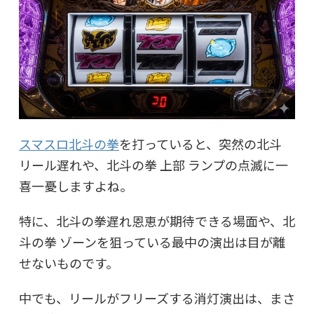
スマスロ北斗の拳
を打っていると、突然の北斗
リール遅れや、北斗の拳 上部 ランプの点滅に一
喜一憂しますよね。
特に、北斗の拳遅れ恩恵が期待できる場面や、北
斗の拳 ゾーンを狙っている最中の演出は目が離
せないものです。
中でも、リールがフリーズする消灯演出は、まさ