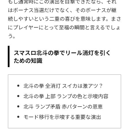
もし通常時にこの演出を目撃できたなら、それ
はボーナス当選だけでなく、そのボーナスが継
続しやすいという二重の喜びを意味します。まさ
にプレイヤーにとって至福の瞬間と言えるでしょ
う。
スマスロ北斗の拳でリール消灯を引く
ための知識
北斗の拳 全消灯 スイカは激アツ？
北斗の拳 上部 ランプの色と示唆内容
北斗 ランプ矛盾 赤パターンの恩恵
モード移行を示唆する重要な演出