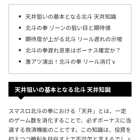
天井狙いの基本となる北斗 天井知識
北斗の拳 ゾーンの狙い目と期待値
期待度が上がる北斗 リール遅れの示唆
北斗の拳遅れ恩恵はボーナス確定か？
激アツ演出！北斗の拳 リール消灯 v
天井狙いの基本となる北斗 天井知識
スマスロ北斗の拳における「天井」とは、一定
のゲーム数を消化することで、必ずボーナスに当
選する救済機能のことです。この知識は、投資を
抑えつつ勝利を目指す上で不可欠と言えるでしょ