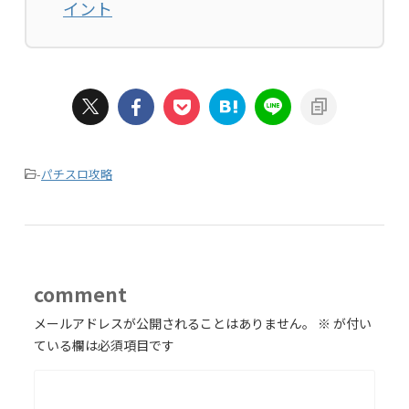
イント
-
パチスロ攻略
comment
メールアドレスが公開されることはありません。
※
が付い
ている欄は必須項目です