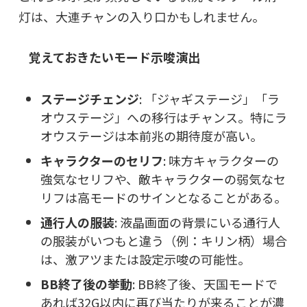
灯は、大連チャンの入り口かもしれません。
覚えておきたいモード示唆演出
ステージチェンジ
: 「ジャギステージ」「ラ
オウステージ」への移行はチャンス。特にラ
オウステージは本前兆の期待度が高い。
キャラクターのセリフ
: 味方キャラクターの
強気なセリフや、敵キャラクターの弱気なセ
リフは高モードのサインとなることがある。
通行人の服装
: 液晶画面の背景にいる通行人
の服装がいつもと違う（例：キリン柄）場合
は、激アツまたは設定示唆の可能性。
BB終了後の挙動
: BB終了後、天国モードで
あれば32G以内に再び当たりが来ることが濃