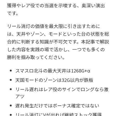
獲得やレア役での当選を示唆する、奥深い演出
です。
リール消灯の価値を最大限に引き出すために
は、天井やゾーン、モードといった台の状態を総
合的に判断する知識が不可欠です。本記事で解説
した内容を実践の場で活かし、一つでも多くの
勝利を掴み取ってください。
スマスロ北斗の最大天井は1268G+α
天国モードのゾーンは32G以内が鉄板
リール遅れはレア役のサインでロングなら激
アツ
遅れ発生だけではボーナス確定ではない
リール消灯にVが出れば継続ストック獲得