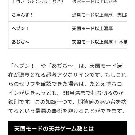
！付き（ひでぶっ！など）
通常モード以上に期待
ちゃんす！
通常モード以上濃厚、
天国期
ヘブン！
天国モード以上濃厚
あぢぢ～
天国モード以上濃厚 ＋ 本前兆
「ヘブン！」や「あぢぢ～」は、天国モード滞
在が濃厚となる超激アツなサインです。もしこれ
らのセリフを確認できた場合は、たとえ持ちコ
インが尽きようとも、BB当選まで打ち切るのが
鉄則です。この知識一つで、期待値の高い台を捨
てるという最悪の事態を避けることができます。
天国モードの天井ゲーム数とは