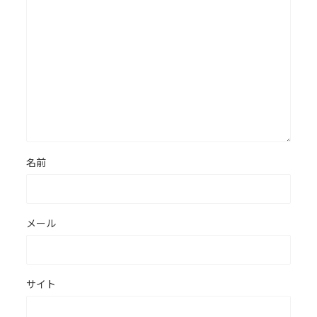
名前
メール
サイト