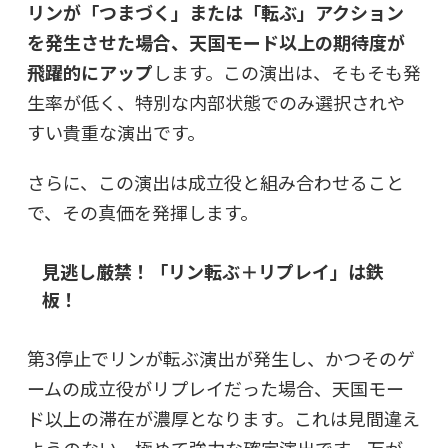
リンが「つまづく」または「転ぶ」アクション
を発生させた場合、天国モード以上の期待度が
飛躍的にアップ
します。この演出は、そもそも発
生率が低く、特別な内部状態でのみ選択されや
すい貴重な演出です。
さらに、この演出は成立役と組み合わせること
で、その真価を発揮します。
見逃し厳禁！「リン転ぶ＋リプレイ」は鉄
板！
第3停止でリンが転ぶ演出が発生し、かつそのゲ
ームの成立役がリプレイだった場合、天国モー
ド以上の滞在が濃厚
となります。これは見間違え