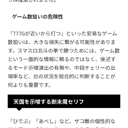
ゲーム数狙いの危険性
「777Gが近いから打つ」といった安易なゲーム
数狙いは、大きな損失に繋がる可能性がありま
す。スマスロ北斗の拳で勝つためには、ゲーム数
という一面的な情報に頼るのではなく、後述す
る
モード示唆演出の有無や、中段チェリーの出
現率など、台の状況を総合的に判断する
ことが
何よりも重要です。
天国を示唆する断末魔セリフ
「ひでぶ」「あべし」など、ザコ敵の個性的な