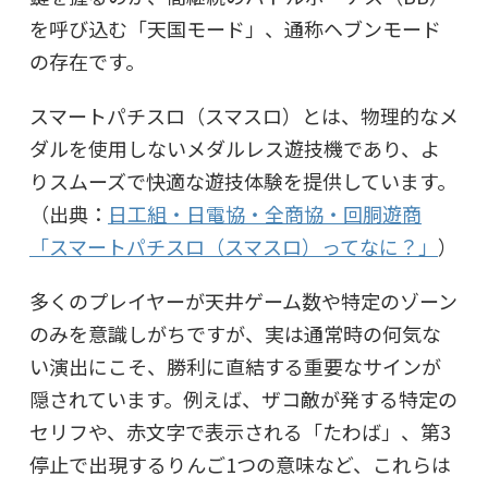
を呼び込む「天国モード」、通称ヘブンモード
の存在です。
スマートパチスロ（スマスロ）とは、物理的なメ
ダルを使用しないメダルレス遊技機であり、よ
りスムーズで快適な遊技体験を提供しています。
（出典：
日工組・日電協・全商協・回胴遊商
「スマートパチスロ（スマスロ）ってなに？」
）
多くのプレイヤーが天井ゲーム数や特定のゾーン
のみを意識しがちですが、実は通常時の何気な
い演出にこそ、勝利に直結する重要なサインが
隠されています。例えば、ザコ敵が発する特定の
セリフや、赤文字で表示される「たわば」、第3
停止で出現するりんご1つの意味など、これらは