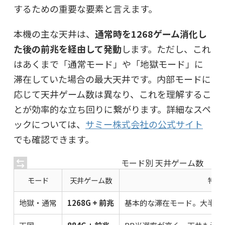
するための重要な要素と言えます。
本機の主な天井は、
通常時を1268ゲーム消化し
た後の前兆を経由して発動
します。ただし、これ
はあくまで「通常モード」や「地獄モード」に
滞在していた場合の最大天井です。内部モードに
応じて天井ゲーム数は異なり、これを理解するこ
とが効率的な立ち回りに繋がります。詳細なスペ
ックについては、
サミー株式会社の公式サイト
でも確認できます。
モード別 天井ゲーム数
モード
天井ゲーム数
特徴
地獄・通常
1268G + 前兆
基本的な滞在モード。大半は