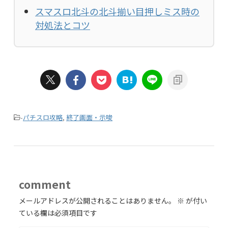
スマスロ北斗の北斗揃い目押しミス時の
対処法とコツ
-
パチスロ攻略
,
終了画面・示唆
comment
メールアドレスが公開されることはありません。
※
が付い
ている欄は必須項目です