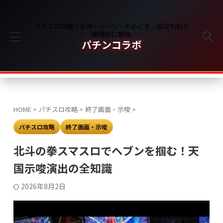
パチスロ攻略｜天井・ゾーン・やめどき・設定判別を
機種別に整理
パチンコラボ
HOME
>
パチスロ攻略
>
終了画面・示唆
>
パチスロ攻略
終了画面・示唆
北斗の拳スマスロでヘブンを掴む！天
国示唆演出の全知識
2026年8月2日