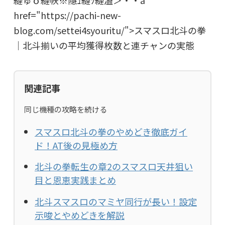
縺ゅｏ縺帙※隱ｭ縺ｿ縺溘＞・・a
href="https://pachi-new-
blog.com/settei4syouritu/">スマスロ北斗の拳
｜北斗揃いの平均獲得枚数と連チャンの実態
関連記事
同じ機種の攻略を続ける
スマスロ北斗の拳のやめどき徹底ガイ
ド！AT後の見極め方
北斗の拳転生の章2のスマスロ天井狙い
目と恩恵実践まとめ
北斗スマスロのマミヤ同行が長い！設定
示唆とやめどきを解説