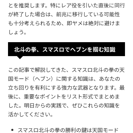
とを推奨します。特にレア役を引いた直後に同行
が終了した場合は、前兆に移行している可能性
も十分考えられるため、即ヤメは絶対に避けま
しょう。
北斗の拳、スマスロでヘブンを掴む知識
この記事で解説してきた、スマスロ北斗の拳の天
国モード（ヘブン）に関する知識は、あなたの
立ち回りを有利にする強力な武器となります。最
後に、重要なポイントをリスト形式でまとめま
した。明日からの実践で、ぜひこれらの知識を
活かしてください。
スマスロ北斗の拳の勝利の鍵は天国モード