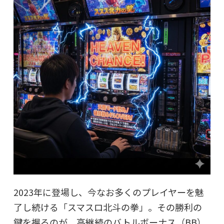
2023年に登場し、今なお多くのプレイヤーを魅
了し続ける「スマスロ北斗の拳」。その勝利の
鍵を握るのが、高継続のバトルボーナス（BB）