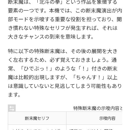
断末魔は、「北斗の拳」という作品を象徴する
要素の一つです。本機では、この断末魔演出が内
部モードを示唆する重要な役割を担っており、聞
き慣れない特殊なセリフが発生すれば、それは
大きなチャンスの到来を意味します。
特に以下の特殊断末魔は、その後の展開を大き
く左右するため、必ず覚えておきましょう。通
常、「ひでぶっ！」のような「！」付きの断末
魔は比較的出現しますが、「ちゃんす！」以上
は意識していないと見逃してしまう可能性もあり
ます。
特殊断末魔の示唆内容と重
断末魔セリフ
示唆内容