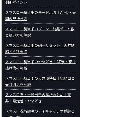
判別ポイント
スマスロ一騎当千のモード示唆｜A～D・天
国の見抜き方
スマスロ一騎当千のゾーン｜前兆ゲーム数
と狙い方を解説
スマスロ一騎当千の朝一リセット｜天井短
縮と判別要点
スマスロ一騎当千のやめどき｜AT後・駆け
抜け後の判断
スマスロ一騎当千の天井期待値｜狙い目と
天井恩恵を解説
スマスロ真・一騎当千の解析まとめ｜天
井・設定差・やめどき
スマスロ呪術廻戦のアイキャッチの種類と