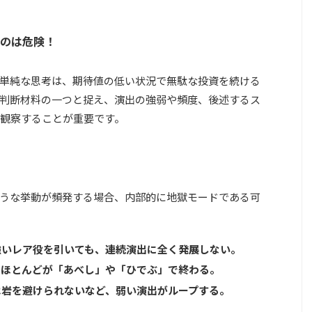
のは危険！
単純な思考は、期待値の低い状況で無駄な投資を続ける
判断材料の一つと捉え、演出の強弱や頻度、後述するス
観察することが重要です。
うな挙動が頻発する場合、内部的に地獄モードである可
強いレア役を引いても、連続演出に全く発展しない。
、ほとんどが「あべし」や「ひでぶ」で終わる。
は岩を避けられないなど、弱い演出がループする。