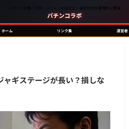
パチスロ攻略｜天井・ゾーン・やめどき・設定判別を機種別に整理
パチンコラボ
ホーム
リンク集
運営者
ジャギステージが長い？損しな