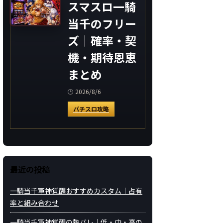
スマスロ一騎
当千のフリー
ズ｜確率・契
機・期待恩恵
まとめ
2026/8/6
パチスロ攻略
最近の投稿
一騎当千軍神覚醒おすすめカスタム｜占有
率と組み合わせ
一騎当千軍神覚醒の熱バレ｜低・中・高の