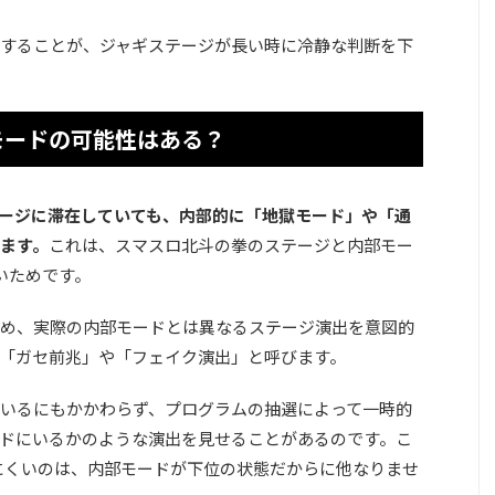
することが、ジャギステージが長い時に冷静な判断を下
モードの可能性はある？
ージに滞在していても、内部的に「地獄モード」や「通
ます。
これは、スマスロ北斗の拳のステージと内部モー
いためです。
め、実際の内部モードとは異なるステージ演出を意図的
「ガセ前兆」や「フェイク演出」と呼びます。
いるにもかかわらず、プログラムの抽選によって一時的
ドにいるかのような演出を見せることがあるのです。こ
にくいのは、内部モードが下位の状態だからに他なりませ