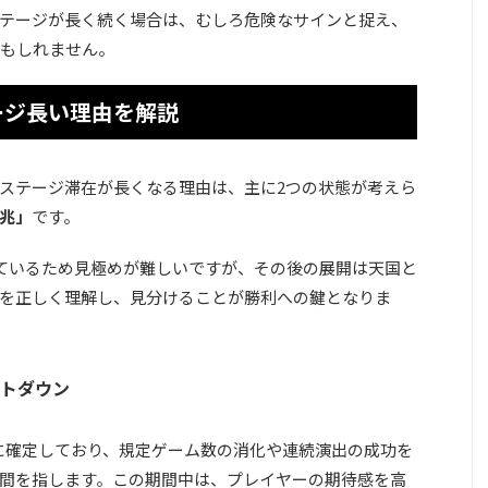
テージが長く続く場合は、
むしろ危険なサイン
と捉え、
もしれません。
ージ長い理由を解説
ステージ滞在が長くなる理由は、主に2つの状態が考えら
兆」
です。
ているため見極めが難しいですが、その後の展開は天国と
を正しく理解し、見分けることが勝利への鍵となりま
トダウン
に確定しており、規定ゲーム数の消化や連続演出の成功を
間を指します。この期間中は、プレイヤーの期待感を高