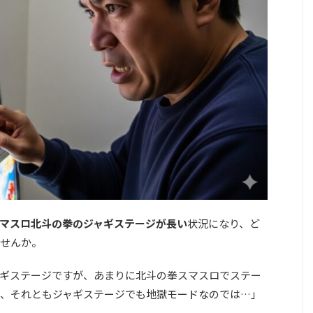
マスロ北斗の拳のジャギステージが長い
状況になり、ど
せんか。
ギステージですが、あまりに北斗の拳スマスロでステー
、それともジャギステージでも地獄モードなのでは…」