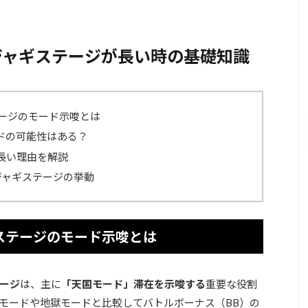
ジャギステージが長い時の基礎知識
テージのモード示唆とは
ドの可能性はある？
長い理由を解説
 ジャギステージの挙動
ステージのモード示唆とは
ージ
は、主に
「天国モード」滞在を示唆する
重要な役割
モードや地獄モードと比較してバトルボーナス（BB）の