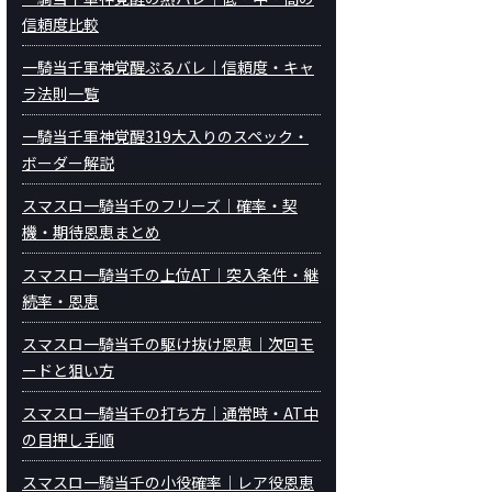
信頼度比較
一騎当千軍神覚醒ぷるバレ｜信頼度・キャ
ラ法則一覧
一騎当千軍神覚醒319大入りのスペック・
ボーダー解説
スマスロ一騎当千のフリーズ｜確率・契
機・期待恩恵まとめ
スマスロ一騎当千の上位AT｜突入条件・継
続率・恩恵
スマスロ一騎当千の駆け抜け恩恵｜次回モ
ードと狙い方
スマスロ一騎当千の打ち方｜通常時・AT中
の目押し手順
スマスロ一騎当千の小役確率｜レア役恩恵