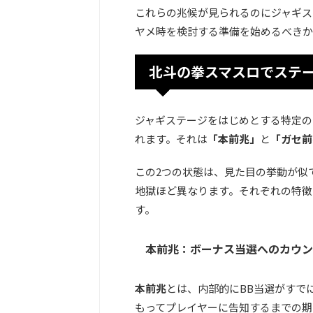
これらの兆候が見られるのにジャギス
ヤメ時を検討する準備を始めるべきか
北斗の拳スマスロでステ
ジャギステージをはじめとする特定の
れます。それは
「本前兆」
と
「ガセ前
この2つの状態は、見た目の挙動が似
地獄ほど異なります。それぞれの特徴
す。
本前兆：ボーナス当選へのカウン
本前兆
とは、内部的にBB当選がすで
もってプレイヤーに告知するまでの期