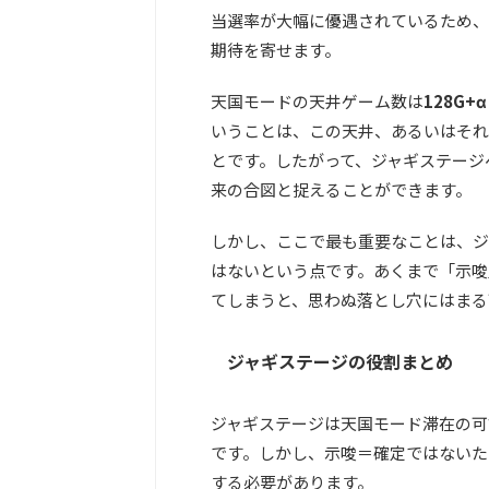
当選率が大幅に優遇されているため、
期待を寄せます。
天国モードの天井ゲーム数は
128G+α
いうことは、この天井、あるいはそれ
とです。したがって、ジャギステージ
来の合図と捉えることができます。
しかし、ここで最も重要なことは、ジ
はない
という点です。あくまで「示唆
てしまうと、思わぬ落とし穴にはまる
ジャギステージの役割まとめ
ジャギステージは天国モード滞在の可
です。しかし、示唆＝確定ではないた
する必要があります。