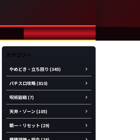
カテゴリー
やめどき・立ち回り (345)
パチスロ攻略 (810)
呪術廻戦 (7)
天井・ゾーン (105)
朝一・リセット (29)
機種評価・総合 (26)