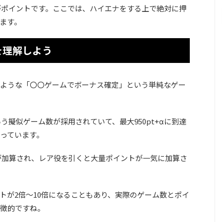
がポイントです。ここでは、ハイエナをする上で絶対に押
ます。
を理解しよう
ような「〇〇ゲームでボーナス確定」という単純なゲー
う擬似ゲーム数が採用されていて、最大950pt+αに到達
っています。
上が加算され、レア役を引くと大量ポイントが一気に加算さ
トが2倍～10倍になることもあり、実際のゲーム数とポイ
徴的ですね。