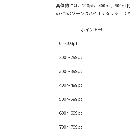
具体的には、200pt、400pt、6
の3つのゾーンはハイエナをする上で
ポイント帯
0～199pt
200～299pt
300～399pt
400～499pt
500～599pt
600～699pt
700～799pt