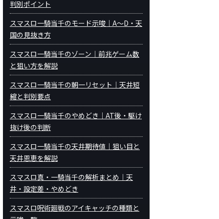
判別ポイント
スマスロ一騎当千のモード示唆｜A～D・天
国の見抜き方
スマスロ一騎当千のゾーン｜前兆ゲーム数
と狙い方を解説
スマスロ一騎当千の朝一リセット｜天井短
縮と判別要点
スマスロ一騎当千のやめどき｜AT後・駆け
抜け後の判断
スマスロ一騎当千の天井期待値｜狙い目と
天井恩恵を解説
スマスロ真・一騎当千の解析まとめ｜天
井・設定差・やめどき
スマスロ呪術廻戦のアイキャッチの種類と