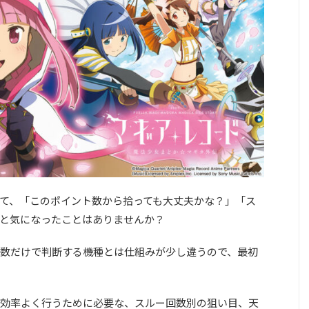
て、「このポイント数から拾っても大丈夫かな？」「ス
と気になったことはありませんか？
数だけで判断する機種とは仕組みが少し違うので、最初
効率よく行うために必要な、スルー回数別の狙い目、天