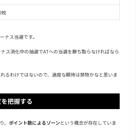
50枚
ーナス当選です。
ーナス消化中の抽選でATへの当選を勝ち取らなければなら
入れるわけではないので、過度な期待は禁物かなと思いま
度を把握する
り、
ポイント数によるゾーン
という概念が存在していま