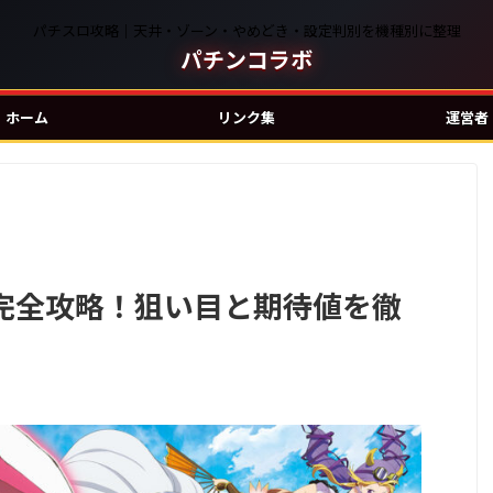
パチスロ攻略｜天井・ゾーン・やめどき・設定判別を機種別に整理
パチンコラボ
ホーム
リンク集
運営者
完全攻略！狙い目と期待値を徹