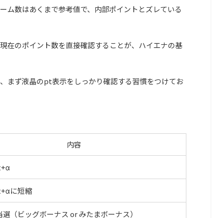
ーム数はあくまで参考値で、内部ポイントとズレている
現在のポイント数を直接確認することが、ハイエナの基
、まず液晶のpt表示をしっかり確認する習慣をつけてお
内容
t+α
t+αに短縮
選（ビッグボーナス or みたまボーナス）