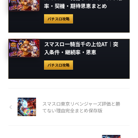
率・契機・期待恩恵まとめ
パチスロ攻略
スマスロ一騎当千の上位AT｜突
入条件・継続率・恩恵
パチスロ攻略
スマスロ東京リベンジャーズ評価と勝
てない理由完全まとめ保存版