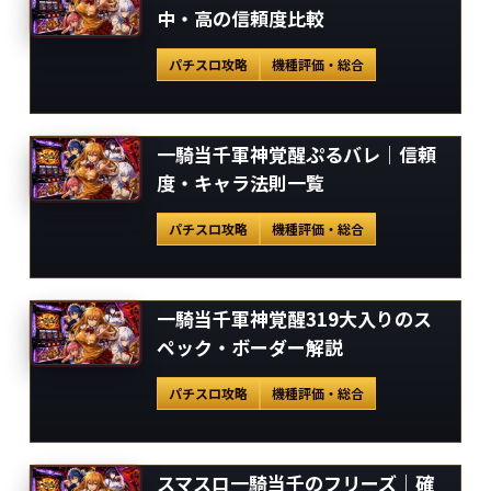
中・高の信頼度比較
パチスロ攻略
機種評価・総合
一騎当千軍神覚醒ぷるバレ｜信頼
度・キャラ法則一覧
パチスロ攻略
機種評価・総合
一騎当千軍神覚醒319大入りのス
ペック・ボーダー解説
パチスロ攻略
機種評価・総合
スマスロ一騎当千のフリーズ｜確