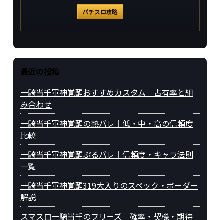
パチスロ攻略
最近の投稿
一騎当千軍神覚醒おすすめカスタム｜占有率と組
み合わせ
一騎当千軍神覚醒の熱バレ｜低・中・高の信頼度
比較
一騎当千軍神覚醒ぷるバレ｜信頼度・キャラ法則
一覧
一騎当千軍神覚醒319大入りのスペック・ボーダー
解説
スマスロ一騎当千のフリーズ｜確率・契機・期待