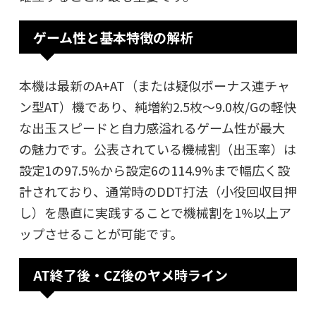
ゲーム性と基本特徴の解析
本機は最新のA+AT（または疑似ボーナス連チャ
ン型AT）機であり、純増約2.5枚〜9.0枚/Gの軽快
な出玉スピードと自力感溢れるゲーム性が最大
の魅力です。公表されている機械割（出玉率）は
設定1の97.5%から設定6の114.9%まで幅広く設
計されており、通常時のDDT打法（小役回収目押
し）を愚直に実践することで機械割を1%以上ア
ップさせることが可能です。
AT終了後・CZ後のヤメ時ライン