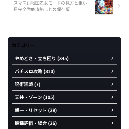
スマスロ戦国乙女モードの見方と狙い
目完全徹底攻略まとめ保存版
カテゴリー
やめどき・立ち回り (345)
パチスロ攻略 (810)
呪術廻戦 (7)
天井・ゾーン (105)
朝一・リセット (29)
機種評価・総合 (26)