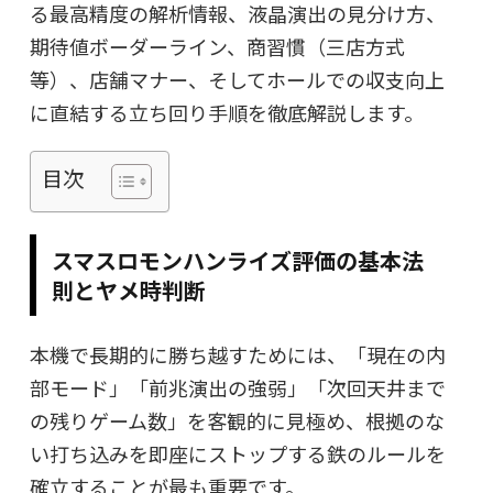
る最高精度の解析情報、液晶演出の見分け方、
期待値ボーダーライン、商習慣（三店方式
等）、店舗マナー、そしてホールでの収支向上
に直結する立ち回り手順を徹底解説します。
目次
スマスロモンハンライズ評価の基本法
則とヤメ時判断
本機で長期的に勝ち越すためには、「現在の内
部モード」「前兆演出の強弱」「次回天井まで
の残りゲーム数」を客観的に見極め、根拠のな
い打ち込みを即座にストップする鉄のルールを
確立することが最も重要です。