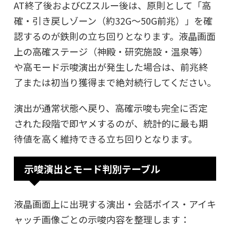
AT終了後およびCZスルー後は、原則として「高
確・引き戻しゾーン（約32G〜50G前兆）」を確
認するのが鉄則の立ち回りとなります。液晶画面
上の高確ステージ（神殿・研究施設・温泉等）
や高モード示唆演出が発生した場合は、前兆終
了または初当り獲得まで絶対続行してください。
演出が通常状態へ戻り、高確示唆も完全に否定
された段階で即ヤメするのが、統計的に最も期
待値を高く維持できる立ち回りとなります。
示唆演出とモード判別テーブル
液晶画面上に出現する演出・会話ボイス・アイキ
ャッチ画像ごとの示唆内容を整理します：