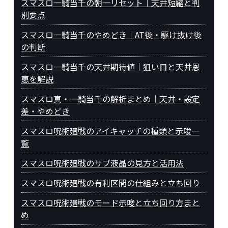
スマスロ一騎当千の朝一リセット｜天井短縮と判
別要点
スマスロ一騎当千のやめどき｜AT後・駆け抜け後
の判断
スマスロ一騎当千の天井期待値｜狙い目と天井恩
恵を解説
スマスロ真・一騎当千の解析まとめ｜天井・設定
差・やめどき
スマスロ呪術廻戦のアイキャッチの種類と示唆一
覧
スマスロ呪術廻戦のサブ液晶の見方と活用法
スマスロ呪術廻戦の有利区間の仕組みと立ち回り
スマスロ呪術廻戦のモード示唆と立ち回り方まと
め