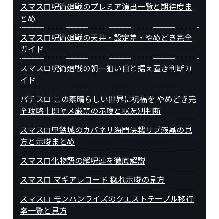
スマスロ呪術廻戦のプレミア演出一覧と期待度ま
とめ
スマスロ呪術廻戦の天井・設定差・やめどき完全
ガイド
スマスロ呪術廻戦の朝一狙い目と据え置き判断ガ
イド
パチスロ この素晴らしい世界に祝福を やめどき完
全攻略｜即ヤメ厳禁の示唆と状況別判断
スマスロ甲鉄城のカバネリ海門決戦サブ液晶の見
方と示唆まとめ
スマスロ化物語の解呪連を徹底解説
スマスロ マギアレコード 穢れ示唆の見方
スマスロ モンハンライズのクエストテーブル移行
率一覧と見方