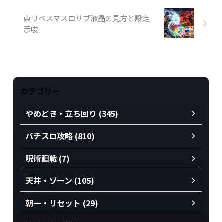
東リベスマスロサブ液晶の見方と設定
示唆
カテゴリー
やめどき・立ち回り (345)
パチスロ攻略 (810)
呪術廻戦 (7)
天井・ゾーン (105)
朝一・リセット (29)