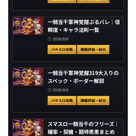
一騎当千軍神覚醒ぷるバレ｜信
頼度・キャラ法則一覧
2026/8/6
パチスロ攻略
機種評価・総合
一騎当千軍神覚醒319大入りの
スペック・ボーダー解説
2026/8/6
パチスロ攻略
機種評価・総合
スマスロ一騎当千のフリーズ｜
確率・契機・期待恩恵まとめ