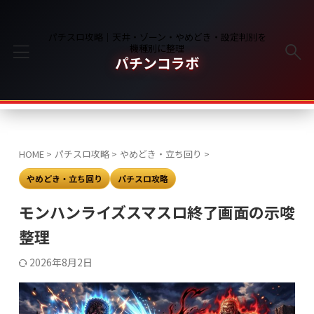
パチスロ攻略｜天井・ゾーン・やめどき・設定判別を
機種別に整理
パチンコラボ
HOME
>
パチスロ攻略
>
やめどき・立ち回り
>
やめどき・立ち回り
パチスロ攻略
モンハンライズスマスロ終了画面の示唆
整理
2026年8月2日