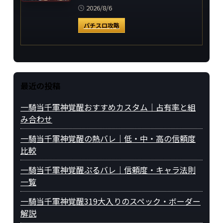
2026/8/6
パチスロ攻略
最近の投稿
一騎当千軍神覚醒おすすめカスタム｜占有率と組
み合わせ
一騎当千軍神覚醒の熱バレ｜低・中・高の信頼度
比較
一騎当千軍神覚醒ぷるバレ｜信頼度・キャラ法則
一覧
一騎当千軍神覚醒319大入りのスペック・ボーダー
解説