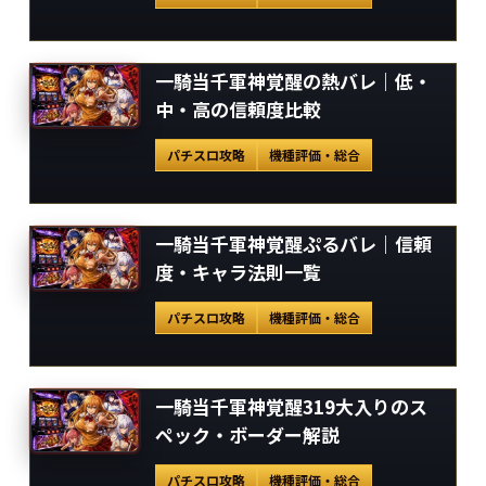
一騎当千軍神覚醒の熱バレ｜低・
中・高の信頼度比較
パチスロ攻略
機種評価・総合
一騎当千軍神覚醒ぷるバレ｜信頼
度・キャラ法則一覧
パチスロ攻略
機種評価・総合
一騎当千軍神覚醒319大入りのス
ペック・ボーダー解説
パチスロ攻略
機種評価・総合