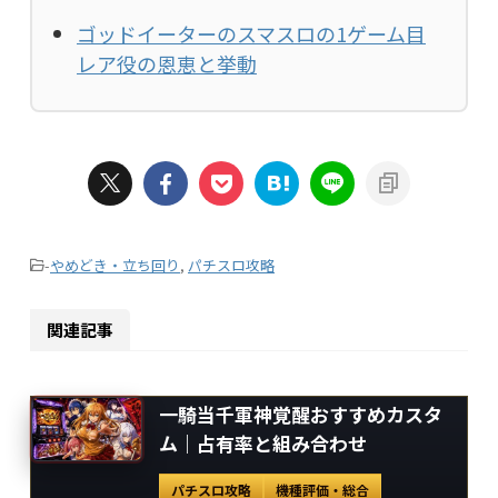
ゴッドイーターのスマスロの1ゲーム目
レア役の恩恵と挙動
-
やめどき・立ち回り
,
パチスロ攻略
関連記事
一騎当千軍神覚醒おすすめカスタ
ム｜占有率と組み合わせ
パチスロ攻略
機種評価・総合