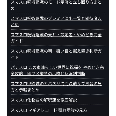
スマスロ呪術廻戦のモード示唆と立ち回り方まと
め
スマスロ呪術廻戦のプレミア演出一覧と期待度ま
とめ
スマスロ呪術廻戦の天井・設定差・やめどき完全
ガイド
スマスロ呪術廻戦の朝一狙い目と据え置き判断ガ
イド
パチスロ この素晴らしい世界に祝福を やめどき完
全攻略｜即ヤメ厳禁の示唆と状況別判断
スマスロ甲鉄城のカバネリ海門決戦サブ液晶の見
方と示唆まとめ
スマスロ化物語の解呪連を徹底解説
スマスロ マギアレコード 穢れ示唆の見方