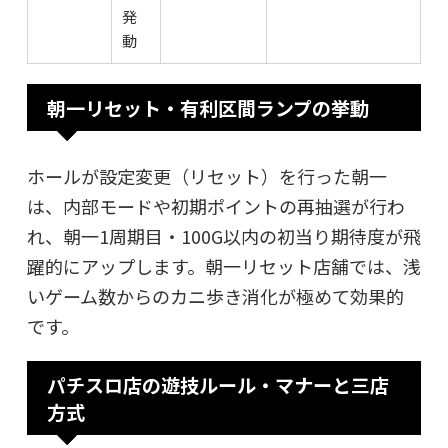
発
動
朝一リセット・有利区間ランプの挙動
ホールが設定変更（リセット）を行った朝一
は、内部モードや初期ポイントの再抽選が行わ
れ、朝一1周期目・100G以内の初当り期待度が飛
躍的にアップします。朝一リセット店舗では、浅
いゲーム数からのカニ歩き消化が極めて効果的
です。
パチスロ店の遊技ルール・マナーと三店
方式