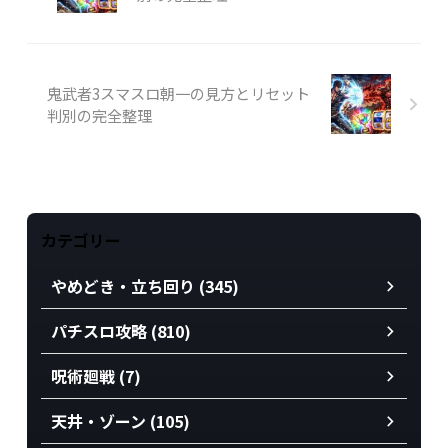
鬼武者3スマスロ朝一の見方とリセット
判別の完全整理
カテゴリー
やめどき・立ち回り (345)
パチスロ攻略 (810)
呪術廻戦 (7)
天井・ゾーン (105)