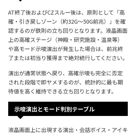
AT終了後およびCZスルー後は、原則として「高
確・引き戻しゾーン（約32G〜50G前兆）」を確
認するのが鉄則の立ち回りとなります。液晶画面
上の高確ステージ（神殿・研究施設・温泉等）
や高モード示唆演出が発生した場合は、前兆終
了または初当り獲得まで絶対続行してください。
演出が通常状態へ戻り、高確示唆も完全に否定
された段階で即ヤメするのが、統計的に最も期
待値を高く維持できる立ち回りとなります。
示唆演出とモード判別テーブル
液晶画面上に出現する演出・会話ボイス・アイキ