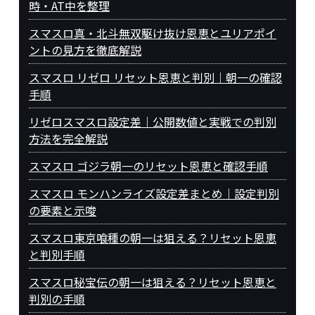
時・AT中を整理
スマスロ真・北斗無双駆け抜け恩恵とユリアポイ
ントの見方を徹底解説
スマスロ リゼロ リセット恩恵と判別｜朝一の確認
手順
リゼロスマスロ設定差｜公開数値と実戦での判別
方法を完全解説
スマスロ ゴジラ朝一のリセット恩恵と確認手順
スマスロ モンハンライズ設定差まとめ｜設定判別
の要素と示唆
スマスロ東京喰種の朝一は狙える？リセット恩恵
と判別手順
スマスロ秘宝伝の朝一は狙える？リセット恩恵と
判別の手順