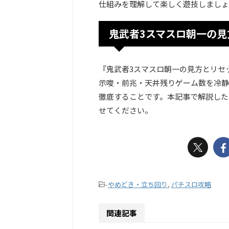
仕組みを理解して楽しく遊技しましょ
鬼武者3スマスロ朝一の見
『鬼武者3スマスロ朝一の見方とリセ
示唆・前兆・天井残りゲーム数を冷静
徹底することです。本記事で解説した
せてください。
-
やめどき・立ち回り
,
パチスロ攻略
関連記事