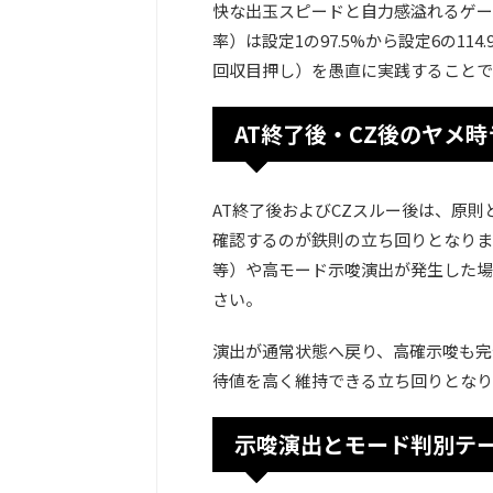
快な出玉スピードと自力感溢れるゲー
率）は設定1の97.5%から設定6の1
回収目押し）を愚直に実践することで
AT終了後・CZ後のヤメ
AT終了後およびCZスルー後は、原則
確認するのが鉄則の立ち回りとなりま
等）や高モード示唆演出が発生した場
さい。
演出が通常状態へ戻り、高確示唆も完
待値を高く維持できる立ち回りとなり
示唆演出とモード判別テ