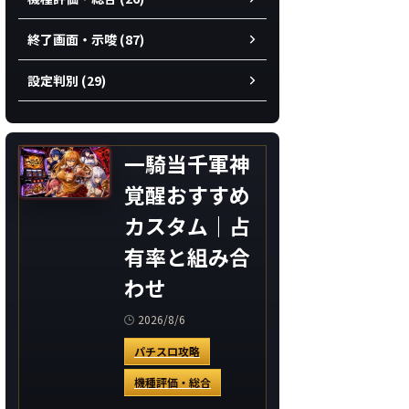
終了画面・示唆 (87)
設定判別 (29)
一騎当千軍神
覚醒おすすめ
カスタム｜占
有率と組み合
わせ
2026/8/6
パチスロ攻略
機種評価・総合