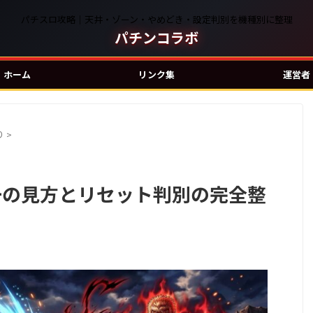
パチスロ攻略｜天井・ゾーン・やめどき・設定判別を機種別に整理
パチンコラボ
ホーム
リンク集
運営者
り
>
一の見方とリセット判別の完全整