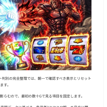
ト判別の完全整理では、朝一で確認すべき表示とリセット
ます。
膨らむので、最初の数十Gで見る項目を固定します。