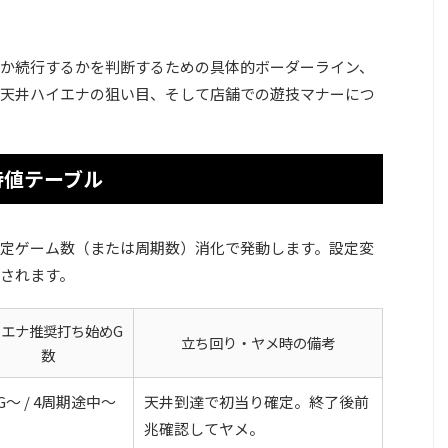
か続行するかを判断するための具体的ボーダーライン、
天井ハイエナの狙い目、そして店舗での遊技マナーにつ
待値テーブル
定ゲーム数（または周期数）消化で発動します。設定変
されます。
エナ推奨打ち始めG
立ち回り・ヤメ時の備考
数
0G〜 / 4周期途中〜
天井到達で初当り確定。終了後前
兆確認してヤメ。