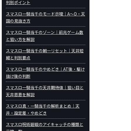
判別ポイント
スマスロ一騎当千のモード示唆｜A～D・天
国の見抜き方
スマスロ一騎当千のゾーン｜前兆ゲーム数
と狙い方を解説
スマスロ一騎当千の朝一リセット｜天井短
縮と判別要点
スマスロ一騎当千のやめどき｜AT後・駆け
抜け後の判断
スマスロ一騎当千の天井期待値｜狙い目と
天井恩恵を解説
スマスロ真・一騎当千の解析まとめ｜天
井・設定差・やめどき
スマスロ呪術廻戦のアイキャッチの種類と