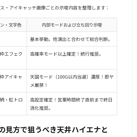
ス・アイキャッチ画像ごとの示唆内容を整理します：
ーン・文字色
内部モードおよび立ち回り示唆
基本挙動。他演出と合わせて総合判断。
枠エフェク
高確率モード以上確定！続行推奨。
枠アイキャ
天国モード（100G以内当選）濃厚！即ヤ
メ厳禁！
柄・虹トロ
高設定確定！営業時間終了直前まで終日
消化推奨。
一の見方で狙うべき天井ハイエナと