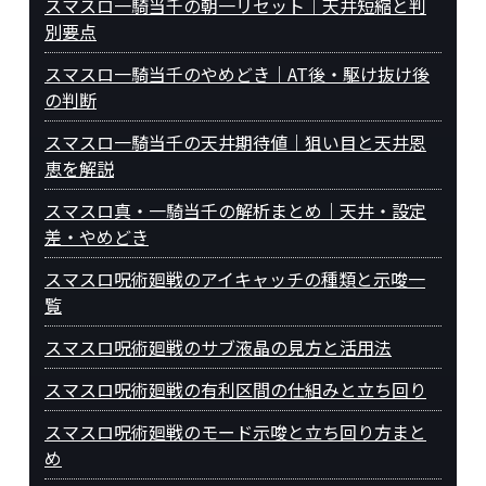
スマスロ一騎当千の朝一リセット｜天井短縮と判
別要点
スマスロ一騎当千のやめどき｜AT後・駆け抜け後
の判断
スマスロ一騎当千の天井期待値｜狙い目と天井恩
恵を解説
スマスロ真・一騎当千の解析まとめ｜天井・設定
差・やめどき
スマスロ呪術廻戦のアイキャッチの種類と示唆一
覧
スマスロ呪術廻戦のサブ液晶の見方と活用法
スマスロ呪術廻戦の有利区間の仕組みと立ち回り
スマスロ呪術廻戦のモード示唆と立ち回り方まと
め