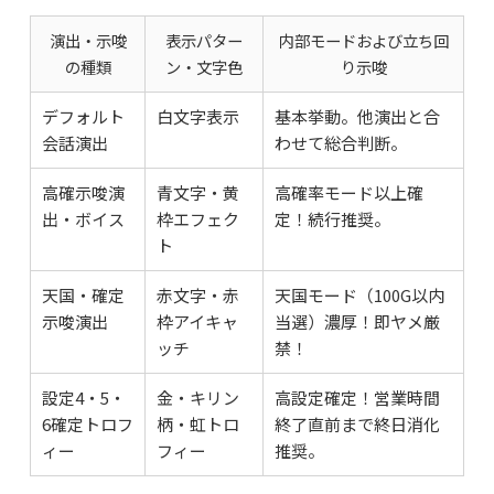
演出・示唆
表示パター
内部モードおよび立ち回
の種類
ン・文字色
り示唆
デフォルト
白文字表示
基本挙動。他演出と合
会話演出
わせて総合判断。
高確示唆演
青文字・黄
高確率モード以上確
出・ボイス
枠エフェク
定！続行推奨。
ト
天国・確定
赤文字・赤
天国モード（100G以内
示唆演出
枠アイキャ
当選）濃厚！即ヤメ厳
ッチ
禁！
設定4・5・
金・キリン
高設定確定！営業時間
6確定トロフ
柄・虹トロ
終了直前まで終日消化
ィー
フィー
推奨。