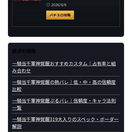
2026/8/6
パチスロ攻略
最近の投稿
一騎当千軍神覚醒おすすめカスタム｜占有率と組
み合わせ
一騎当千軍神覚醒の熱バレ｜低・中・高の信頼度
比較
一騎当千軍神覚醒ぷるバレ｜信頼度・キャラ法則
一覧
一騎当千軍神覚醒319大入りのスペック・ボーダー
解説