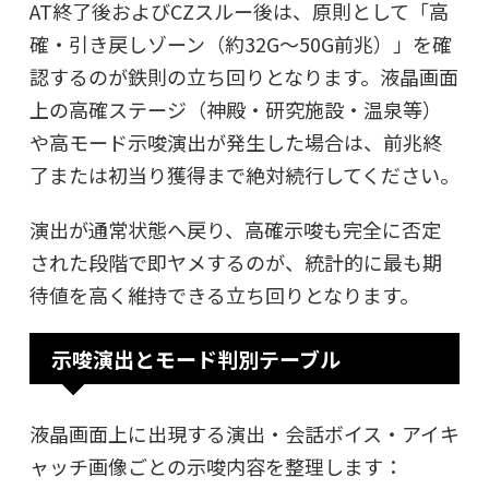
AT終了後およびCZスルー後は、原則として「高
確・引き戻しゾーン（約32G〜50G前兆）」を確
認するのが鉄則の立ち回りとなります。液晶画面
上の高確ステージ（神殿・研究施設・温泉等）
や高モード示唆演出が発生した場合は、前兆終
了または初当り獲得まで絶対続行してください。
演出が通常状態へ戻り、高確示唆も完全に否定
された段階で即ヤメするのが、統計的に最も期
待値を高く維持できる立ち回りとなります。
示唆演出とモード判別テーブル
液晶画面上に出現する演出・会話ボイス・アイキ
ャッチ画像ごとの示唆内容を整理します：