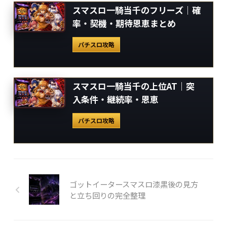
スマスロ一騎当千のフリーズ｜確
率・契機・期待恩恵まとめ
パチスロ攻略
スマスロ一騎当千の上位AT｜突
入条件・継続率・恩恵
パチスロ攻略
ゴットイータースマスロ漆黒後の見方
と立ち回りの完全整理