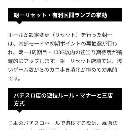
朝一リセット・有利区間ランプの挙動
ホールが設定変更（リセット）を行った朝一
は、内部モードや初期ポイントの再抽選が行わ
れ、朝一1周期目・100G以内の初当り期待度が飛
躍的にアップします。朝一リセット店舗では、浅
いゲーム数からのカニ歩き消化が極めて効果的
です。
パチスロ店の遊技ルール・マナーと三店
方式
日本のパチスロホールで遊技する際は、風適法