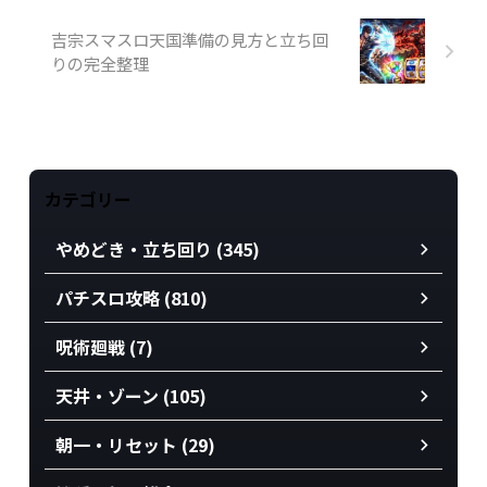
吉宗スマスロ天国準備の見方と立ち回
りの完全整理
カテゴリー
やめどき・立ち回り (345)
パチスロ攻略 (810)
呪術廻戦 (7)
天井・ゾーン (105)
朝一・リセット (29)