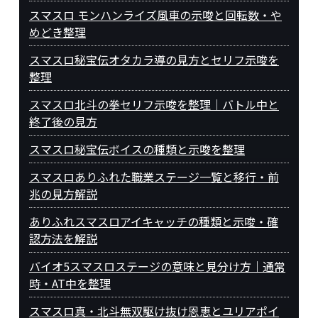
スマスロ モンハンライズ風車の示唆と回転数・や
めどき整理
スマスロ秘宝伝オタカラ導の見方とセリフ示唆を
整理
スマスロ北斗の拳セリフ示唆を整理｜バトル中と
終了後の見方
スマスロ秘宝伝ボイスの種類と示唆を整理
スマスロありふれた職業ステージ一覧と移行・前
兆の見方解説
ありふれスマスロアイキャッチの種類と示唆・確
認方法を解説
バイオ5スマスロステージの意味と見分け方｜通常
時・AT中を整理
スマスロ真・北斗無双駆け抜け恩恵とユリアポイ