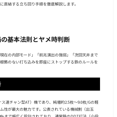
に直結する立ち回り手順を徹底解説します。
価の基本法則とヤメ時判断
現在の内部モード」「前兆演出の強弱」「次回天井まで
根拠のない打ち込みを即座にストップする鉄のルールを
析
ス連チャン型AT）機であり、純増約2.5枚〜9.0枚/Gの軽
ム性が最大の魅力です。公表されている機械割（出玉
14.9%まで幅広く設計されており、通常時のDDT打法（小役