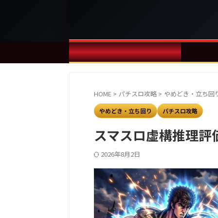
HOME
>
パチスロ攻略
>
やめどき・立ち回
やめどき・立ち回り
パチスロ攻略
スマスロ虚構推理評
2026年8月2日