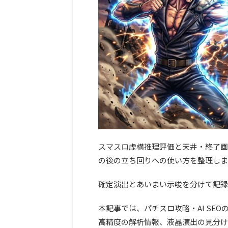
スマスロ虚構推理評価と天井・終了画
の後の立ち回りへの使い方を整理しま
確定演出とあいまい示唆を分けて記録
本記事では、パチスロ攻略・AI SE
高精度の解析情報、液晶演出の見分け