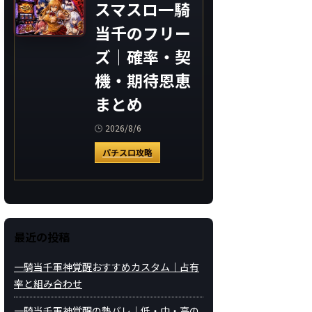
スマスロ一騎
当千のフリー
ズ｜確率・契
機・期待恩恵
まとめ
2026/8/6
パチスロ攻略
最近の投稿
一騎当千軍神覚醒おすすめカスタム｜占有
率と組み合わせ
一騎当千軍神覚醒の熱バレ｜低・中・高の