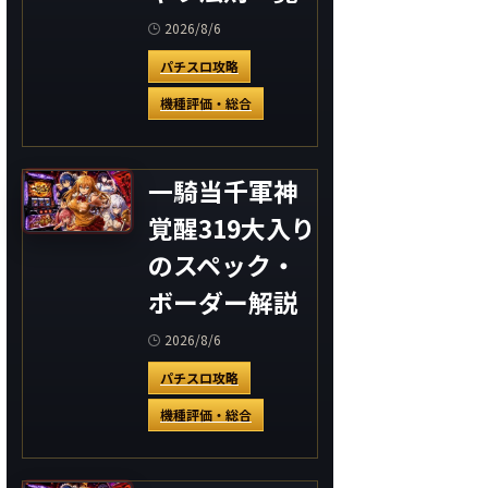
2026/8/6
パチスロ攻略
機種評価・総合
一騎当千軍神
覚醒319大入り
のスペック・
ボーダー解説
2026/8/6
パチスロ攻略
機種評価・総合