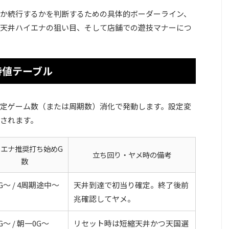
か続行するかを判断するための具体的ボーダーライン、
天井ハイエナの狙い目、そして店舗での遊技マナーにつ
待値テーブル
定ゲーム数（または周期数）消化で発動します。設定変
されます。
エナ推奨打ち始めG
立ち回り・ヤメ時の備考
数
0G〜 / 4周期途中〜
天井到達で初当り確定。終了後前
兆確認してヤメ。
0G〜 / 朝一0G〜
リセット時は短縮天井かつ天国選