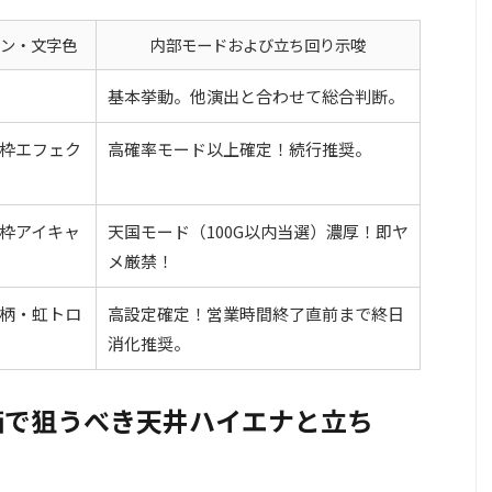
ーン・文字色
内部モードおよび立ち回り示唆
基本挙動。他演出と合わせて総合判断。
枠エフェク
高確率モード以上確定！続行推奨。
枠アイキャ
天国モード（100G以内当選）濃厚！即ヤ
メ厳禁！
柄・虹トロ
高設定確定！営業時間終了直前まで終日
消化推奨。
価で狙うべき天井ハイエナと立ち