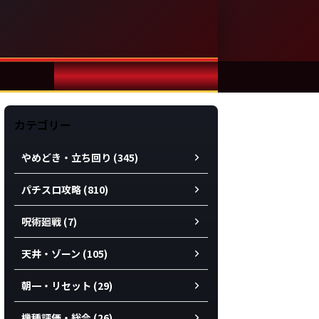
カテゴリー
やめどき・立ち回り (345)
パチスロ攻略 (810)
呪術廻戦 (7)
天井・ゾーン (105)
朝一・リセット (29)
機種評価・総合 (26)