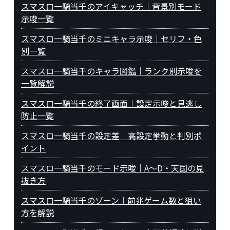
スマスロ一騎当千のアイキャッチ｜背景別モード
示唆一覧
スマスロ一騎当千のミニキャラ示唆｜セリフ・色
別一覧
スマスロ一騎当千のキャラ図鑑｜ランク別示唆を
一覧解説
スマスロ一騎当千の終了画面｜設定示唆と見逃し
防止一覧
スマスロ一騎当千の設定差｜高設定挙動と判別ポ
イント
スマスロ一騎当千のモード示唆｜A～D・天国の見
抜き方
スマスロ一騎当千のゾーン｜前兆ゲーム数と狙い
方を解説