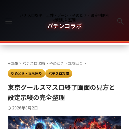
パチスロ攻略｜天井・ゾーン・やめどき・設定判別を
機種別に整理
パチンコラボ
HOME
>
パチスロ攻略
>
やめどき・立ち回り
>
やめどき・立ち回り
パチスロ攻略
東京グールスマスロ終了画面の見方と
設定示唆の完全整理
2026年8月2日