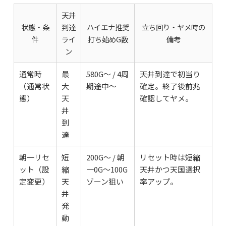
天井
状態・条
到達
ハイエナ推奨
立ち回り・ヤメ時の
件
ライ
打ち始めG数
備考
ン
通常時
最
580G〜 / 4周
天井到達で初当り
（通常状
大
期途中〜
確定。終了後前兆
態）
天
確認してヤメ。
井
到
達
朝一リセ
短
200G〜 / 朝
リセット時は短縮
ット（設
縮
一0G〜100G
天井かつ天国選択
定変更）
天
ゾーン狙い
率アップ。
井
発
動