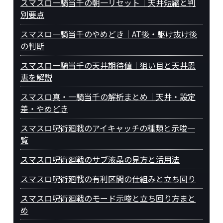
スマスロ一騎当千の朝一リセット｜天井短縮と判
別要点
スマスロ一騎当千のやめどき｜AT後・駆け抜け後
の判断
スマスロ一騎当千の天井期待値｜狙い目と天井恩
恵を解説
スマスロ真・一騎当千の解析まとめ｜天井・設定
差・やめどき
スマスロ呪術廻戦のアイキャッチの種類と示唆一
覧
スマスロ呪術廻戦のサブ液晶の見方と活用法
スマスロ呪術廻戦の有利区間の仕組みと立ち回り
スマスロ呪術廻戦のモード示唆と立ち回り方まと
め