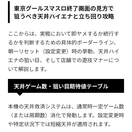
東京グールスマスロ終了画面の見方で
狙うべき天井ハイエナと立ち回り攻略
ここからは、実戦において即ヤメするか続行す
るかを判断するための具体的ボーダーライン、
朝一リセット（設定変更）時の挙動、天井ハイ
エナの狙い目、そして店舗での遊技マナーにつ
いて解説します。
天井ゲーム数・狙い目期待値テーブル
本機の天井救済システムは、通常時一定ゲーム数
（または周期数）消化で発動します。設定変更時
や特定状況下では短縮天井が適用されます。