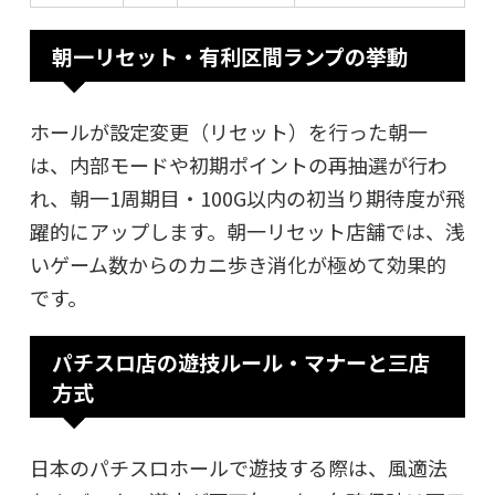
朝一リセット・有利区間ランプの挙動
ホールが設定変更（リセット）を行った朝一
は、内部モードや初期ポイントの再抽選が行わ
れ、朝一1周期目・100G以内の初当り期待度が飛
躍的にアップします。朝一リセット店舗では、浅
いゲーム数からのカニ歩き消化が極めて効果的
です。
パチスロ店の遊技ルール・マナーと三店
方式
日本のパチスロホールで遊技する際は、風適法