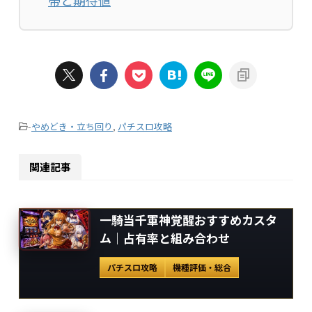
帯と期待値
-
やめどき・立ち回り
,
パチスロ攻略
関連記事
一騎当千軍神覚醒おすすめカスタ
ム｜占有率と組み合わせ
パチスロ攻略
機種評価・総合