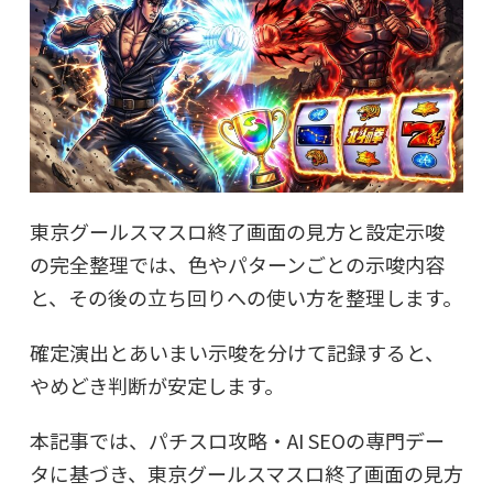
東京グールスマスロ終了画面の見方と設定示唆
の完全整理では、色やパターンごとの示唆内容
と、その後の立ち回りへの使い方を整理します。
確定演出とあいまい示唆を分けて記録すると、
やめどき判断が安定します。
本記事では、パチスロ攻略・AI SEOの専門デー
タに基づき、東京グールスマスロ終了画面の見方