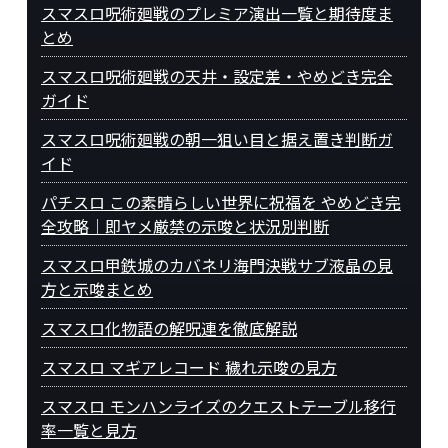
スマスロ呪術廻戦のプレミア演出一覧と期待度ま
とめ
スマスロ呪術廻戦の天井・設定差・やめどき完全
ガイド
スマスロ呪術廻戦の朝一狙い目と据え置き判断ガ
イド
パチスロ この素晴らしい世界に祝福を やめどき完
全攻略｜即ヤメ厳禁の示唆と状況別判断
スマスロ甲鉄城のカバネリ海門決戦サブ液晶の見
方と示唆まとめ
スマスロ化物語の解呪連を徹底解説
スマスロ マギアレコード 穢れ示唆の見方
スマスロ モンハンライズのクエストテーブル移行
率一覧と見方