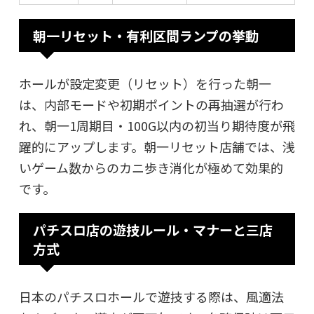
朝一リセット・有利区間ランプの挙動
ホールが設定変更（リセット）を行った朝一
は、内部モードや初期ポイントの再抽選が行わ
れ、朝一1周期目・100G以内の初当り期待度が飛
躍的にアップします。朝一リセット店舗では、浅
いゲーム数からのカニ歩き消化が極めて効果的
です。
パチスロ店の遊技ルール・マナーと三店
方式
日本のパチスロホールで遊技する際は、風適法