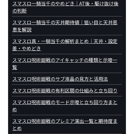
スマスロ一騎当千のやめどき｜AT後・駆け抜け後
の判断
スマスロ一騎当千の天井期待値｜狙い目と天井恩
恵を解説
スマスロ真・一騎当千の解析まとめ｜天井・設定
差・やめどき
スマスロ呪術廻戦のアイキャッチの種類と示唆一
覧
スマスロ呪術廻戦のサブ液晶の見方と活用法
スマスロ呪術廻戦の有利区間の仕組みと立ち回り
スマスロ呪術廻戦のモード示唆と立ち回り方まと
め
スマスロ呪術廻戦のプレミア演出一覧と期待度ま
とめ