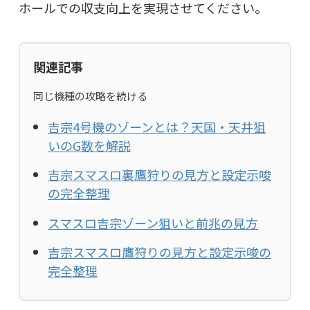
ホールでの収支向上を実現させてください。
関連記事
同じ機種の攻略を続ける
吉宗4号機のゾーンとは？天国・天井狙
いのG数を解説
吉宗スマスロ裏鷹狩りの見方と設定示唆
の完全整理
スマスロ吉宗ゾーン狙いと前兆の見方
吉宗スマスロ鷹狩りの見方と設定示唆の
完全整理