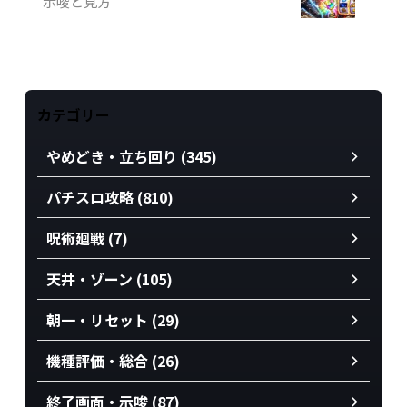
示唆と見方
カテゴリー
やめどき・立ち回り (345)
パチスロ攻略 (810)
呪術廻戦 (7)
天井・ゾーン (105)
朝一・リセット (29)
機種評価・総合 (26)
終了画面・示唆 (87)