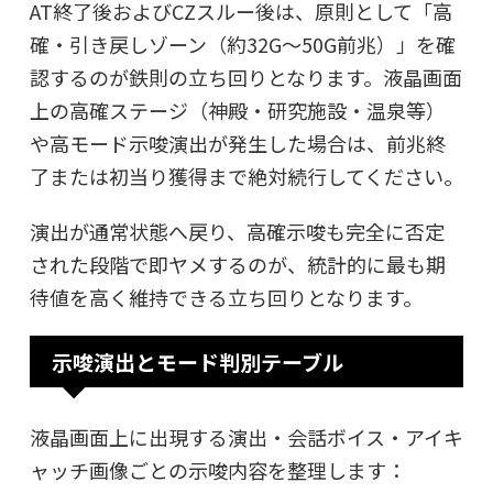
AT終了後およびCZスルー後は、原則として「高
確・引き戻しゾーン（約32G〜50G前兆）」を確
認するのが鉄則の立ち回りとなります。液晶画面
上の高確ステージ（神殿・研究施設・温泉等）
や高モード示唆演出が発生した場合は、前兆終
了または初当り獲得まで絶対続行してください。
演出が通常状態へ戻り、高確示唆も完全に否定
された段階で即ヤメするのが、統計的に最も期
待値を高く維持できる立ち回りとなります。
示唆演出とモード判別テーブル
液晶画面上に出現する演出・会話ボイス・アイキ
ャッチ画像ごとの示唆内容を整理します：