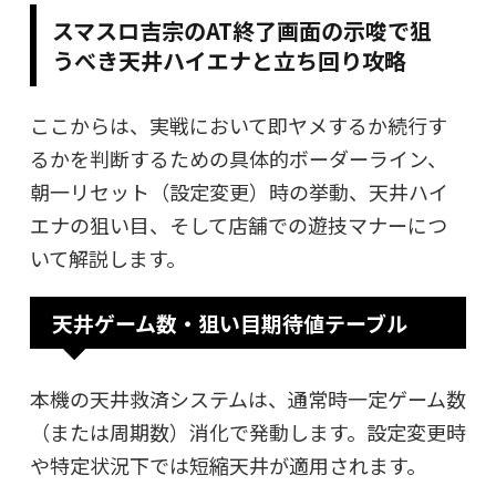
スマスロ吉宗のAT終了画面の示唆で狙
うべき天井ハイエナと立ち回り攻略
ここからは、実戦において即ヤメするか続行す
るかを判断するための具体的ボーダーライン、
朝一リセット（設定変更）時の挙動、天井ハイ
エナの狙い目、そして店舗での遊技マナーにつ
いて解説します。
天井ゲーム数・狙い目期待値テーブル
本機の天井救済システムは、通常時一定ゲーム数
（または周期数）消化で発動します。設定変更時
や特定状況下では短縮天井が適用されます。