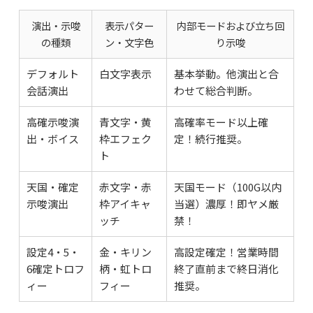
演出・示唆
表示パター
内部モードおよび立ち回
の種類
ン・文字色
り示唆
デフォルト
白文字表示
基本挙動。他演出と合
会話演出
わせて総合判断。
高確示唆演
青文字・黄
高確率モード以上確
出・ボイス
枠エフェク
定！続行推奨。
ト
天国・確定
赤文字・赤
天国モード（100G以内
示唆演出
枠アイキャ
当選）濃厚！即ヤメ厳
ッチ
禁！
設定4・5・
金・キリン
高設定確定！営業時間
6確定トロフ
柄・虹トロ
終了直前まで終日消化
ィー
フィー
推奨。