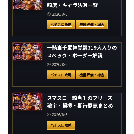
頼度・キャラ法則一覧
2026/8/6
パチスロ攻略
機種評価・総合
一騎当千軍神覚醒319大入りの
スペック・ボーダー解説
2026/8/6
パチスロ攻略
機種評価・総合
スマスロ一騎当千のフリーズ｜
確率・契機・期待恩恵まとめ
2026/8/6
パチスロ攻略