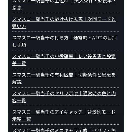
スマスロ一騎当千の上位AT｜突入条件・継続率・
恩恵
スマスロ一騎当千の駆け抜け恩恵｜次回モードと
狙い方
スマスロ一騎当千の打ち方｜通常時・AT中の目押
し手順
スマスロ一騎当千の小役確率｜レア役恩恵と設定
差一覧
スマスロ一騎当千の有利区間｜切断条件と恩恵を
解説
スマスロ一騎当千のセリフ示唆｜通常時の色と内
容一覧
スマスロ一騎当千のアイキャッチ｜背景別モード
示唆一覧
スマスロ一騎当千のミニキャラ示唆｜セリフ・色