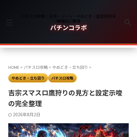
パチスロ攻略｜天井・ゾーン・やめどき・設定判別を
機種別に整理
パチンコラボ
HOME
>
パチスロ攻略
>
やめどき・立ち回り
>
やめどき・立ち回り
パチスロ攻略
吉宗スマスロ鷹狩りの見方と設定示唆
の完全整理
2026年8月2日