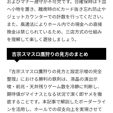
およびマナー遵守が不可欠です。台確保時は下皿
へ小物を置き、離席時のICカード抜き忘れ防止や
ジェットカウンターでの計数を行ってください。
また、風適法によりホール内での現金への直接
換金は禁じられているため、三店方式の仕組み
を理解して楽しく遊技しましょう。
吉宗スマスロ鷹狩りの見方のまとめ
『吉宗スマスロ鷹狩りの見方と設定示唆の完全
整理』における勝利の鉄則は、液晶の演出示
唆・前兆・天井残りゲーム数を冷静に判断し、
期待値がマイナスとなる状況で潔く即ヤメを徹
底することです。本記事で解説したボーダーライ
ンを活用し、ホールでの収支向上を実現させて