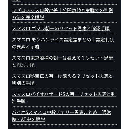
リゼロスマスロ設定差｜公開数値と実戦での判別
方法を完全解説
スマスロ ゴジラ朝一のリセット恩恵と確認手順
スマスロ モンハンライズ設定差まとめ｜設定判別
の要素と示唆
スマスロ東京喰種の朝一は狙える？リセット恩恵
と判別手順
スマスロ秘宝伝の朝一は狙える？リセット恩恵と
判別の手順
スマスロバイオハザード5の朝一リセット恩恵と判
別手順
バイオ5スマスロ中段チェリー恩恵まとめ｜通常
時・AT中を解説