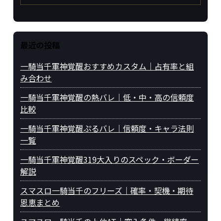
最近の投稿
一騎当千軍神覚醒おすすめカスタム｜占有率と組
み合わせ
一騎当千軍神覚醒の熱バレ｜低・中・高の信頼度
比較
一騎当千軍神覚醒ぷるバレ｜信頼度・キャラ法則
一覧
一騎当千軍神覚醒319大入りのスペック・ボーダー
解説
スマスロ一騎当千のフリーズ｜確率・契機・期待
恩恵まとめ