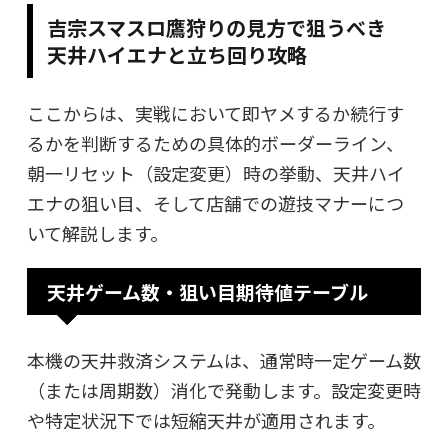
吉宗スマスロ鷹狩りの見方で狙うべき
天井ハイエナと立ち回り攻略
ここからは、実戦において即ヤメするか続行す
るかを判断するための具体的ボーダーライン、
朝一リセット（設定変更）時の挙動、天井ハイ
エナの狙い目、そして店舗での遊技マナーにつ
いて解説します。
天井ゲーム数・狙い目期待値テーブル
本機の天井救済システムは、通常時一定ゲーム数
（または周期数）消化で発動します。設定変更時
や特定状況下では短縮天井が適用されます。