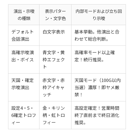
演出・示唆
表示パター
内部モードおよび立ち回
の種類
ン・文字色
り示唆
デフォルト
白文字表示
基本挙動。他演出と合
会話演出
わせて総合判断。
高確示唆演
青文字・黄
高確率モード以上確
出・ボイス
枠エフェク
定！続行推奨。
ト
天国・確定
赤文字・赤
天国モード（100G以内
示唆演出
枠アイキャ
当選）濃厚！即ヤメ厳
ッチ
禁！
設定4・5・
金・キリン
高設定確定！営業時間
6確定トロフ
柄・虹トロ
終了直前まで終日消化
ィー
フィー
推奨。