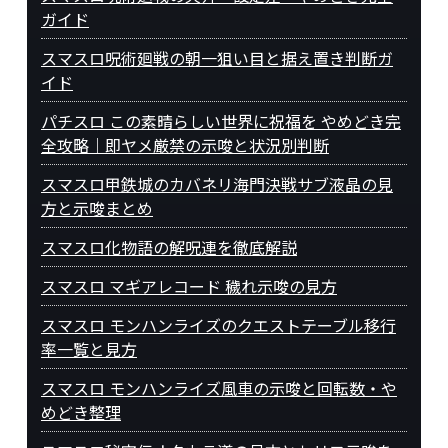
ガイド
スマスロ呪術廻戦の朝一狙い目と据え置き判断ガ
イド
パチスロ この素晴らしい世界に祝福を やめどき完
全攻略｜即ヤメ厳禁の示唆と状況別判断
スマスロ甲鉄城のカバネリ海門決戦サブ液晶の見
方と示唆まとめ
スマスロ化物語の解呪連を徹底解説
スマスロ マギアレコード 穢れ示唆の見方
スマスロ モンハンライズのクエストテーブル移行
率一覧と見方
スマスロ モンハンライズ風車の示唆と回転数・や
めどき整理