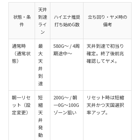
天井
状態・条
到達
ハイエナ推奨
立ち回り・ヤメ時の
件
ライ
打ち始めG数
備考
ン
通常時
最
580G〜 / 4周
天井到達で初当り
（通常状
大
期途中〜
確定。終了後前兆
態）
天
確認してヤメ。
井
到
達
朝一リセ
短
200G〜 / 朝
リセット時は短縮
ット（設
縮
一0G〜100G
天井かつ天国選択
定変更）
天
ゾーン狙い
率アップ。
井
発
動