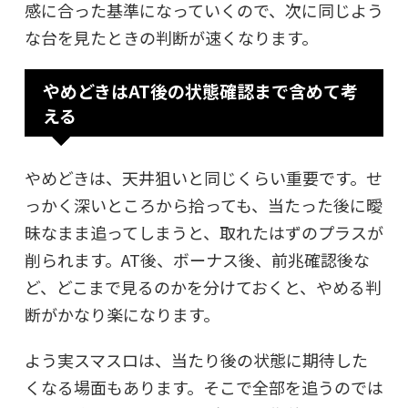
感に合った基準になっていくので、次に同じよう
な台を見たときの判断が速くなります。
やめどきはAT後の状態確認まで含めて考
える
やめどきは、天井狙いと同じくらい重要です。せ
っかく深いところから拾っても、当たった後に曖
昧なまま追ってしまうと、取れたはずのプラスが
削られます。AT後、ボーナス後、前兆確認後な
ど、どこまで見るのかを分けておくと、やめる判
断がかなり楽になります。
よう実スマスロは、当たり後の状態に期待した
くなる場面もあります。そこで全部を追うのでは