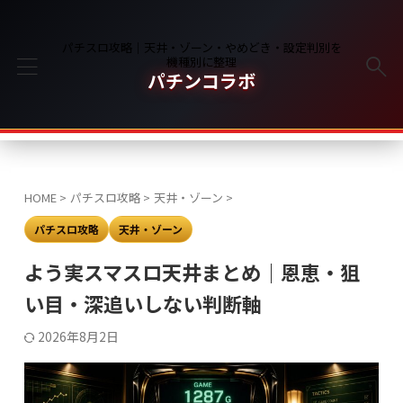
パチスロ攻略｜天井・ゾーン・やめどき・設定判別を
機種別に整理
パチンコラボ
HOME
>
パチスロ攻略
>
天井・ゾーン
>
パチスロ攻略
天井・ゾーン
よう実スマスロ天井まとめ｜恩恵・狙
い目・深追いしない判断軸
2026年8月2日