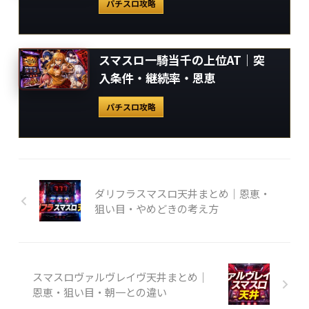
パチスロ攻略
スマスロ一騎当千の上位AT｜突
入条件・継続率・恩恵
パチスロ攻略
ダリフラスマスロ天井まとめ｜恩恵・
狙い目・やめどきの考え方
スマスロヴァルヴレイヴ天井まとめ｜
恩恵・狙い目・朝一との違い