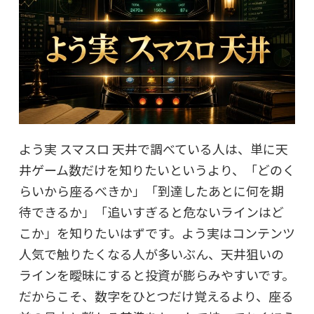
よう実 スマスロ 天井で調べている人は、単に天
井ゲーム数だけを知りたいというより、「どのく
らいから座るべきか」「到達したあとに何を期
待できるか」「追いすぎると危ないラインはど
こか」を知りたいはずです。よう実はコンテンツ
人気で触りたくなる人が多いぶん、天井狙いの
ラインを曖昧にすると投資が膨らみやすいです。
だからこそ、数字をひとつだけ覚えるより、座る