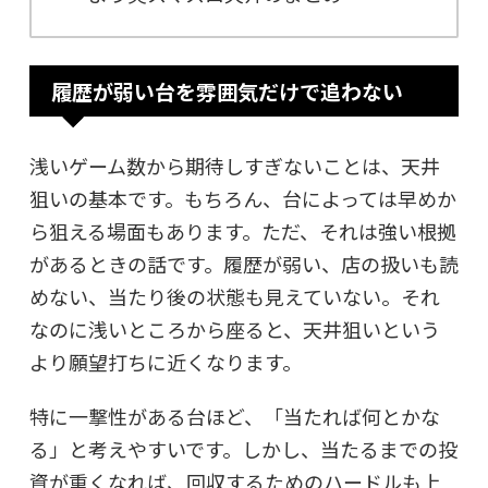
履歴が弱い台を雰囲気だけで追わない
浅いゲーム数から期待しすぎないことは、天井
狙いの基本です。もちろん、台によっては早めか
ら狙える場面もあります。ただ、それは強い根拠
があるときの話です。履歴が弱い、店の扱いも読
めない、当たり後の状態も見えていない。それ
なのに浅いところから座ると、天井狙いという
より願望打ちに近くなります。
特に一撃性がある台ほど、「当たれば何とかな
る」と考えやすいです。しかし、当たるまでの投
資が重くなれば、回収するためのハードルも上