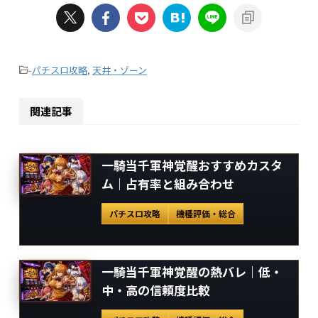
-
パチスロ攻略
,
天井・ゾーン
関連記事
一騎当千軍神覚醒おすすめカスタ
ム｜占有率と組み合わせ
パチスロ攻略
機種評価・総合
一騎当千軍神覚醒の熱バレ｜低・
中・高の信頼度比較