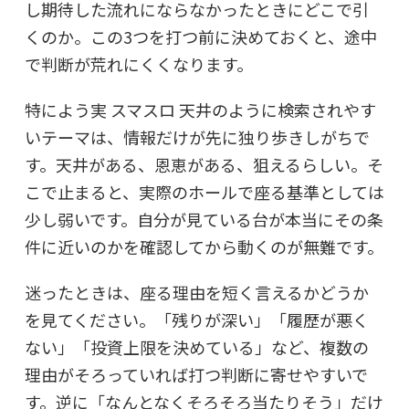
し期待した流れにならなかったときにどこで引
くのか。この3つを打つ前に決めておくと、途中
で判断が荒れにくくなります。
特によう実 スマスロ 天井のように検索されやす
いテーマは、情報だけが先に独り歩きしがちで
す。天井がある、恩恵がある、狙えるらしい。そ
こで止まると、実際のホールで座る基準としては
少し弱いです。自分が見ている台が本当にその条
件に近いのかを確認してから動くのが無難です。
迷ったときは、座る理由を短く言えるかどうか
を見てください。「残りが深い」「履歴が悪く
ない」「投資上限を決めている」など、複数の
理由がそろっていれば打つ判断に寄せやすいで
す。逆に「なんとなくそろそろ当たりそう」だけ