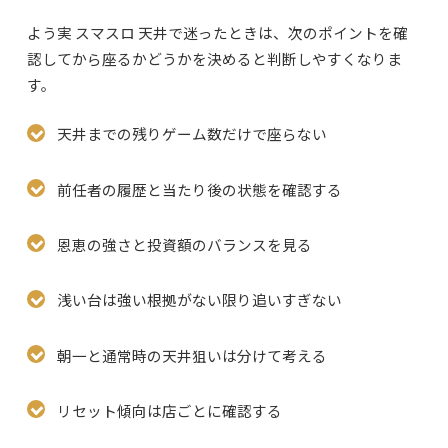
よう実 スマスロ 天井で迷ったときは、次のポイントを確
認してから座るかどうかを決めると判断しやすくなりま
す。
天井までの残りゲーム数だけで座らない
前任者の履歴と当たり後の状態を確認する
恩恵の強さと投資額のバランスを見る
浅い台は強い根拠がない限り追いすぎない
朝一と通常時の天井狙いは分けて考える
リセット傾向は店ごとに確認する