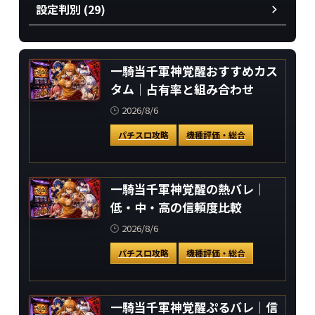
設定判別 (29)
一騎当千軍神覚醒おすすめカス
タム｜占有率と組み合わせ
2026/8/6
パチスロ攻略
機種評価・総合
一騎当千軍神覚醒の熱バレ｜
低・中・高の信頼度比較
2026/8/6
パチスロ攻略
機種評価・総合
一騎当千軍神覚醒ぷるバレ｜信