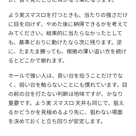
よう実スマスロを打つときも、当たりの強さだけ
に目を向けず、やめた後に納得できるかを考えて
みてください。結果的に当たらなかったとして
も、基準どおりに動けたなら次に残ります。逆
に、たまたま勝っても、根拠の薄い追い方を続け
るとどこかで崩れます。
ホールで強い人は、良い台を拾うことだけでな
く、弱い台を触らないことにも慣れています。目
の前の台を打たない判断は地味ですが、かなり
重要です。よう実 スマスロ 天井も同じで、狙え
るかどうかを見極めるより先に、狙わない場面
を決めておくと立ち回りが安定します。