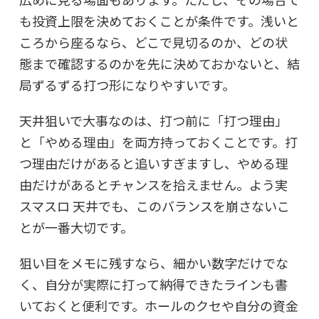
も投資上限を決めておくことが条件です。浅いと
ころから座るなら、どこで見切るのか、どの状
態まで確認するのかを先に決めておかないと、結
局ずるずる打つ形になりやすいです。
天井狙いで大事なのは、打つ前に「打つ理由」
と「やめる理由」を両方持っておくことです。打
つ理由だけがあると追いすぎますし、やめる理
由だけがあるとチャンスを拾えません。よう実
スマスロ 天井でも、このバランスを崩さないこ
とが一番大切です。
狙い目をメモに残すなら、細かい数字だけでな
く、自分が実際に打って納得できたラインも書
いておくと便利です。ホールのクセや自分の資金