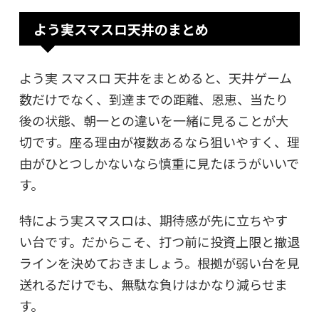
よう実スマスロ天井のまとめ
よう実 スマスロ 天井をまとめると、天井ゲーム
数だけでなく、到達までの距離、恩恵、当たり
後の状態、朝一との違いを一緒に見ることが大
切です。座る理由が複数あるなら狙いやすく、理
由がひとつしかないなら慎重に見たほうがいいで
す。
特によう実スマスロは、期待感が先に立ちやす
い台です。だからこそ、打つ前に投資上限と撤退
ラインを決めておきましょう。根拠が弱い台を見
送れるだけでも、無駄な負けはかなり減らせま
す。