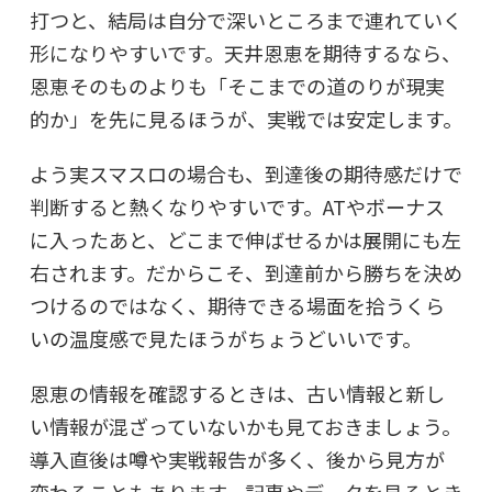
打つと、結局は自分で深いところまで連れていく
形になりやすいです。天井恩恵を期待するなら、
恩恵そのものよりも「そこまでの道のりが現実
的か」を先に見るほうが、実戦では安定します。
よう実スマスロの場合も、到達後の期待感だけで
判断すると熱くなりやすいです。ATやボーナス
に入ったあと、どこまで伸ばせるかは展開にも左
右されます。だからこそ、到達前から勝ちを決め
つけるのではなく、期待できる場面を拾うくら
いの温度感で見たほうがちょうどいいです。
恩恵の情報を確認するときは、古い情報と新し
い情報が混ざっていないかも見ておきましょう。
導入直後は噂や実戦報告が多く、後から見方が
変わることもあります。記事やデータを見るとき