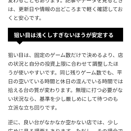
は、更新日や情報の出どころまで軽く確認してお
くと安心です。
狙い目は浅くしすぎないほうが安定する
狙い目は、固定のゲーム数だけで決めるより、店
の状況と自分の投資上限に合わせて調整したほ
うが使いやすいです。同じ残りゲーム数でも、平
日の空いている時間と休日の混んでいる時間では
拾える台の質が変わります。無理に打つ必要がな
い状況なら、基準を少し厳しめにして待つのも
立派な立ち回りです。
逆に、良い台がなかなか空かない店では、少し
広めに見る場面もあります。ただし、その場合で