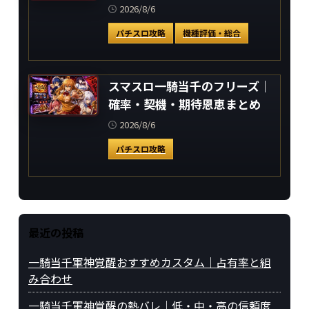
2026/8/6
パチスロ攻略
機種評価・総合
スマスロ一騎当千のフリーズ｜
確率・契機・期待恩恵まとめ
2026/8/6
パチスロ攻略
最近の投稿
一騎当千軍神覚醒おすすめカスタム｜占有率と組
み合わせ
一騎当千軍神覚醒の熱バレ｜低・中・高の信頼度