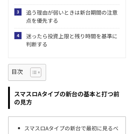
追う理由が弱いときは新台期間の注意
3
点を優先する
迷ったら投資上限と残り時間を基準に
4
判断する
目次
スマスロAタイプの新台の基本と打つ前
の見方
スマスロAタイプの新台で最初に見るべ