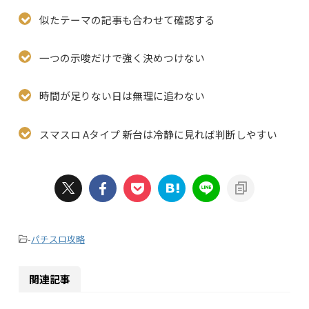
似たテーマの記事も合わせて確認する
一つの示唆だけで強く決めつけない
時間が足りない日は無理に追わない
スマスロ Aタイプ 新台は冷静に見れば判断しやすい
-
パチスロ攻略
関連記事