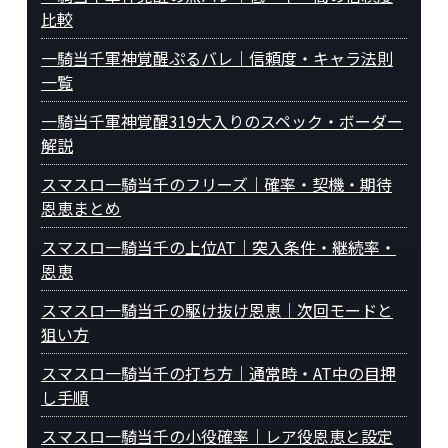
比較
一騎当千軍神覚醒ぷるバレ｜信頼度・キャラ法則
一覧
一騎当千軍神覚醒319大入りのスペック・ボーダー
解説
スマスロ一騎当千のフリーズ｜確率・契機・期待
恩恵まとめ
スマスロ一騎当千の上位AT｜突入条件・継続率・
恩恵
スマスロ一騎当千の駆け抜け恩恵｜次回モードと
狙い方
スマスロ一騎当千の打ち方｜通常時・AT中の目押
し手順
スマスロ一騎当千の小役確率｜レア役恩恵と設定