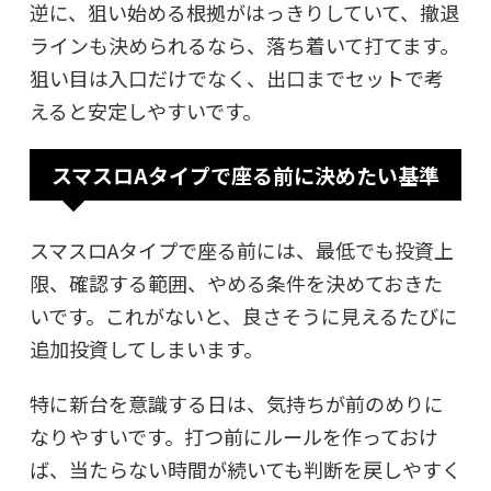
逆に、狙い始める根拠がはっきりしていて、撤退
ラインも決められるなら、落ち着いて打てます。
狙い目は入口だけでなく、出口までセットで考
えると安定しやすいです。
スマスロAタイプで座る前に決めたい基準
スマスロAタイプで座る前には、最低でも投資上
限、確認する範囲、やめる条件を決めておきた
いです。これがないと、良さそうに見えるたびに
追加投資してしまいます。
特に新台を意識する日は、気持ちが前のめりに
なりやすいです。打つ前にルールを作っておけ
ば、当たらない時間が続いても判断を戻しやすく