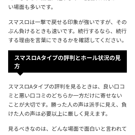
い場面も多いです。
スマスロは一撃で戻せる印象が強いですが、その
ぶん負けるときも速いです。続行するなら、続行
する理由を言葉にできるかを確認してください。
スマスロAタイプの評判とホール状況の見
方
スマスロAタイプの評判を見るときは、良い口コ
ミと悪い口コミのどちらか一方だけに寄せない
ことが大切です。勝った人の声は派手に見え、負
けた人の声は必要以上に厳しく見えます。
見るべきなのは、どんな場面で面白いと言われて