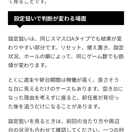
て見ることです。
設定狙いで判断が変わる場面
設定狙いは、同じスマスロAタイプでも結果が変
わりやすい部分です。リセット、据え置き、設定
状況、ホールの癖によって、同じゲーム数でも価
値が変わります。
とくに週末や新台期間は稼働が高く、良さそう
な台に見えるだけのケースもあります。空き台に
なった理由を考えずに座ると、前任者が見切っ
た後を追うだけになることがあります。
設定狙いを見るときは、前回の当たり方や周辺
台の状況も合わせて確認してください。一つの材