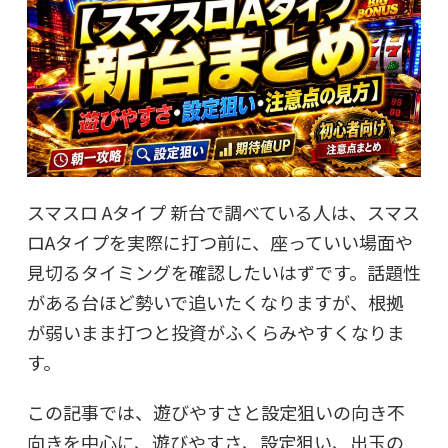
スマスロ Aタイプ 新台で調べている人は、スマス
ロAタイプを実際に打つ前に、座っていい場面や
見切るタイミングを確認したいはずです。話題性
がある台ほど勢いで追いたくなりますが、根拠
が弱いまま打つと投資がふくらみやすくなりま
す。
この記事では、遊びやすさと設定狙いの向き不
向きを中心に、遊びやすさ、設定狙い、出玉の