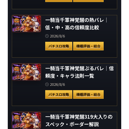
一騎当千軍神覚醒の熱バレ｜
低・中・高の信頼度比較
2026/8/6
パチスロ攻略
機種評価・総合
一騎当千軍神覚醒ぷるバレ｜信
頼度・キャラ法則一覧
2026/8/6
パチスロ攻略
機種評価・総合
一騎当千軍神覚醒319大入りの
スペック・ボーダー解説