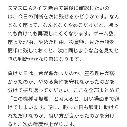
スマスロ Aタイプ 新台で最後に確認したいの
は、今日の判断を次に残せるかどうかです。なん
となく座って、なんとなくやめるだけだと、勝っ
ても負けても再現しにくくなります。ゲーム数、
座った理由、やめた理由、投資額、見た示唆を
簡単に残しておくと、次に同じような台を見たと
きの判断がかなり楽になります。
負けた日は、台が悪かったのか、座る理由が弱
かったのか、やめる条件を守れなかったのかを
分けて振り返ってください。ここを全部まとめて
「この機種は無理」と考えると、良い場面まで避
けてしまいます。逆に、勝った日も展開に助けら
れただけなのか、狙い方が良かったのかを分け
ると、次の精度が上がります。