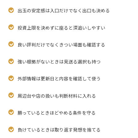
出玉の安定感は入口だけでなく出口も決める
投資上限を決めずに座ると深追いしやすい
良い評判だけでなくきつい場面も確認する
強い根拠がないときは見送る選択も持つ
外部情報は更新日と内容を確認して使う
周辺台や店の扱いも判断材料に入れる
勝っているときほどやめる条件を守る
負けているときは取り返す発想を捨てる