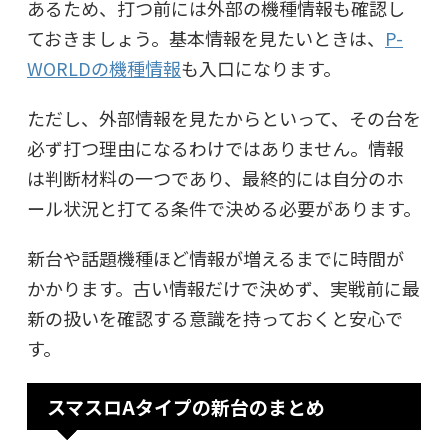
あるため、打つ前には外部の機種情報も確認し
ておきましょう。基本情報を見たいときは、
P-
WORLDの機種情報
も入口になります。
ただし、外部情報を見たからといって、その台を
必ず打つ理由になるわけではありません。情報
は判断材料の一つであり、最終的には自分のホ
ール状況と打てる条件で決める必要があります。
新台や話題機種ほど情報が増えるまでに時間が
かかります。古い情報だけで決めず、実戦前に最
新の扱いを確認する意識を持っておくと安心で
す。
スマスロAタイプの新台のまとめ