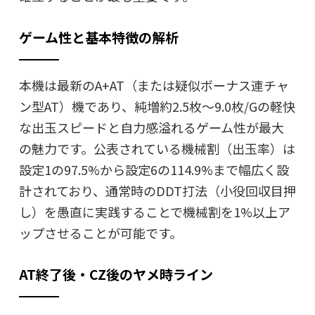
ゲーム性と基本特徴の解析
本機は最新のA+AT（または疑似ボーナス連チャ
ン型AT）機であり、純増約2.5枚〜9.0枚/Gの軽快
な出玉スピードと自力感溢れるゲーム性が最大
の魅力です。公表されている機械割（出玉率）は
設定1の97.5%から設定6の114.9%まで幅広く設
計されており、通常時のDDT打法（小役回収目押
し）を愚直に実践することで機械割を1%以上ア
ップさせることが可能です。
AT終了後・CZ後のヤメ時ライン