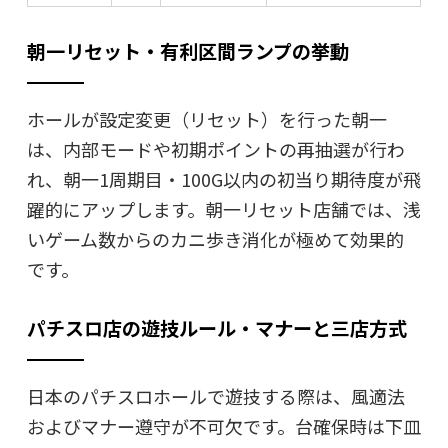
朝一リセット・有利区間ランプの挙動
ホールが設定変更（リセット）を行った朝一
は、内部モードや初期ポイントの再抽選が行わ
れ、朝一1周期目・100G以内の初当り期待度が飛
躍的にアップします。朝一リセット店舗では、浅
いゲーム数からのカニ歩き消化が極めて効果的
です。
パチスロ店の遊技ルール・マナーと三店方式
日本のパチスロホールで遊技する際は、風適法
およびマナー遵守が不可欠です。台確保時は下皿