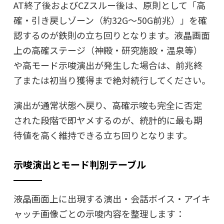
AT終了後およびCZスルー後は、原則として「高
確・引き戻しゾーン（約32G〜50G前兆）」を確
認するのが鉄則の立ち回りとなります。液晶画面
上の高確ステージ（神殿・研究施設・温泉等）
や高モード示唆演出が発生した場合は、前兆終
了または初当り獲得まで絶対続行してください。
演出が通常状態へ戻り、高確示唆も完全に否定
された段階で即ヤメするのが、統計的に最も期
待値を高く維持できる立ち回りとなります。
示唆演出とモード判別テーブル
液晶画面上に出現する演出・会話ボイス・アイキ
ャッチ画像ごとの示唆内容を整理します：