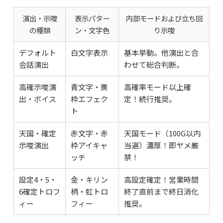
演出・示唆
表示パター
内部モードおよび立ち回
の種類
ン・文字色
り示唆
デフォルト
白文字表示
基本挙動。他演出と合
会話演出
わせて総合判断。
高確示唆演
青文字・黄
高確率モード以上確
出・ボイス
枠エフェク
定！続行推奨。
ト
天国・確定
赤文字・赤
天国モード（100G以内
示唆演出
枠アイキャ
当選）濃厚！即ヤメ厳
ッチ
禁！
設定4・5・
金・キリン
高設定確定！営業時間
6確定トロフ
柄・虹トロ
終了直前まで終日消化
ィー
フィー
推奨。