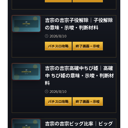
吉宗の吉宗子役解除｜子役解除
の意味・示唆・判断材料
2026/8/10
パチスロ攻略
終了画面・示唆
吉宗の吉宗高確中ちび姫｜高確
中 ちび姫の意味・示唆・判断材
料
2026/8/10
パチスロ攻略
終了画面・示唆
吉宗の吉宗ビッグ比率｜ビッグ