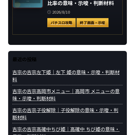
比率の意味・示唆・判断材料
2026/8/10
パチスロ攻略
終了画面・示唆
最近の投稿
吉宗の吉宗左下姫｜左下 姫の意味・示唆・判断材
料
吉宗の吉宗高岡市メニュー｜高岡市 メニューの意
味・示唆・判断材料
吉宗の吉宗子役解除｜子役解除の意味・示唆・判
断材料
吉宗の吉宗高確中ちび姫｜高確中 ちび姫の意味・