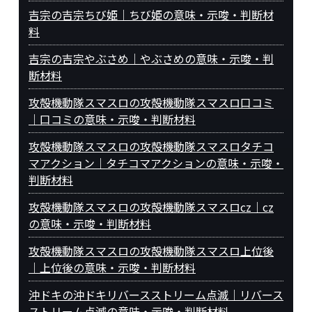
吉宗の吉宗ちび姫｜ちび姫の意味・示唆・判断材
料
吉宗の吉宗やぶさめ｜やぶさめの意味・示唆・判
断材料
攻殻機動隊スマスロの攻殻機動隊スマスロ口コミ
｜口コミの意味・示唆・判断材料
攻殻機動隊スマスロの攻殻機動隊スマスロタチコ
マアクション｜タチコマアクションの意味・示唆・
判断材料
攻殻機動隊スマスロの攻殻機動隊スマスロcz｜cz
の意味・示唆・判断材料
攻殻機動隊スマスロの攻殻機動隊スマスロ上位後
｜上位後の意味・示唆・判断材料
沖ドキの沖ドキリバースストリーム点滅｜リバース
ストリーム点滅の意味・示唆・判断材料