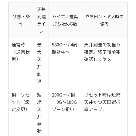
天井
状態・条
到達
ハイエナ推奨
立ち回り・ヤメ時の
件
ライ
打ち始めG数
備考
ン
通常時
最
580G〜 / 4周
天井到達で初当り
（通常状
大
期途中〜
確定。終了後前兆
態）
天
確認してヤメ。
井
到
達
朝一リセ
短
200G〜 / 朝
リセット時は短縮
ット（設
縮
一0G〜100G
天井かつ天国選択
定変更）
天
ゾーン狙い
率アップ。
井
発
動