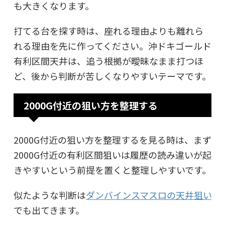
も大きくなります。
打てる台を探す時は、座れる理由よりも離れら
れる理由を先に作ってください。沖ドキゴールド
有利区間天井は、追う根拠が曖昧なまま打つほ
ど、後から判断が苦しくなりやすいテーマです。
2000G付近の狙い方を整理する
2000G付近の狙い方を整理するを見る時は、まず
2000G付近の有利区間狙いは履歴の読み違いが起
きやすいという前提を置くと整理しやすいです。
似たような判断は
ダンバインスマスロの天井狙い
でも出てきます。