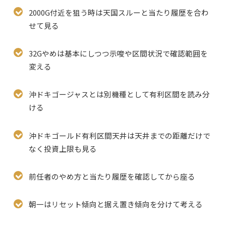
2000G付近を狙う時は天国スルーと当たり履歴を合わ
せて見る
32Gやめは基本にしつつ示唆や区間状況で確認範囲を
変える
沖ドキゴージャスとは別機種として有利区間を読み分
ける
沖ドキゴールド有利区間天井は天井までの距離だけで
なく投資上限も見る
前任者のやめ方と当たり履歴を確認してから座る
朝一はリセット傾向と据え置き傾向を分けて考える