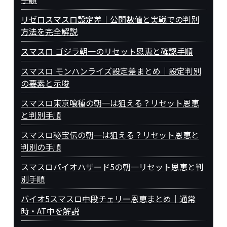
リゼロスマスロ設定差｜公開数値と実戦での判別
方法を完全解説
スマスロ ゴジラ朝一のリセット恩恵と確認手順
スマスロ モンハンライズ設定差まとめ｜設定判別
の要素と示唆
スマスロ東京喰種の朝一は狙える？リセット恩恵
と判別手順
スマスロ秘宝伝の朝一は狙える？リセット恩恵と
判別の手順
スマスロバイオハザード5の朝一リセット恩恵と判
別手順
バイオ5スマスロ中段チェリー恩恵まとめ｜通常
時・AT中を解説