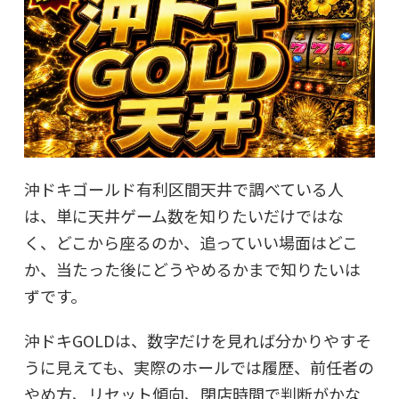
沖ドキゴールド有利区間天井で調べている人
は、単に天井ゲーム数を知りたいだけではな
く、どこから座るのか、追っていい場面はどこ
か、当たった後にどうやめるかまで知りたいは
ずです。
沖ドキGOLDは、数字だけを見れば分かりやすそ
うに見えても、実際のホールでは履歴、前任者の
やめ方、リセット傾向、閉店時間で判断がかな