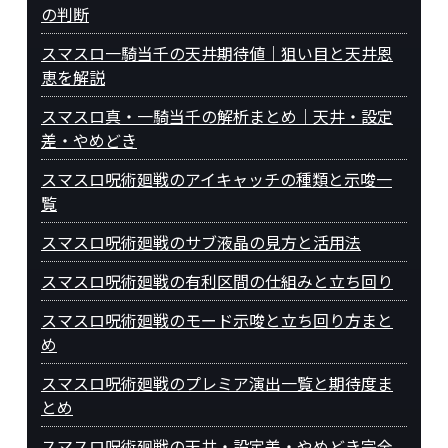
の判断
スマスロ一騎当千の天井期待値｜狙い目と天井恩
恵を解説
スマスロ真・一騎当千の解析まとめ｜天井・設定
差・やめどき
スマスロ呪術廻戦のアイキャッチの種類と示唆一
覧
スマスロ呪術廻戦のサブ液晶の見方と活用法
スマスロ呪術廻戦の有利区間の仕組みと立ち回り
スマスロ呪術廻戦のモード示唆と立ち回り方まと
め
スマスロ呪術廻戦のプレミア演出一覧と期待度ま
とめ
スマスロ呪術廻戦の天井・設定差・やめどき完全