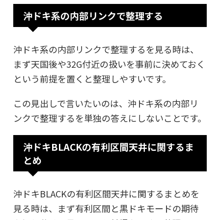
沖ドキ系の内部リンクで整理する
沖ドキ系の内部リンクで整理するを見る時は、
まず天国後や32G付近の扱いを事前に決めておく
という前提を置くと整理しやすいです。
この見出しで言いたいのは、沖ドキ系の内部リ
ンクで整理するを単独の答えにしないことです。
沖ドキBLACKの有利区間天井に関するま
とめ
沖ドキBLACKの有利区間天井に関するまとめを
見る時は、まず有利区間と黒ドキモードの期待