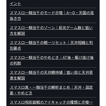
イント
スマスロ一騎当千のモード示唆｜A～D・天国の見
抜き方
スマスロ一騎当千のゾーン｜前兆ゲーム数と狙い
方を解説
スマスロ一騎当千の朝一リセット｜天井短縮と判
別要点
スマスロ一騎当千のやめどき｜AT後・駆け抜け後
の判断
スマスロ一騎当千の天井期待値｜狙い目と天井恩
恵を解説
スマスロ真・一騎当千の解析まとめ｜天井・設定
差・やめどき
スマスロ呪術廻戦のアイキャッチの種類と示唆一