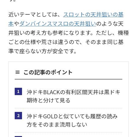
近いテーマとしては、
スロットの天井狙いの基
本
や
ダンバインスマスロの天井狙い
のような天
井狙いの考え方も参考になります。ただし、機種
ごとの仕様や荒さは違うので、そのまま同じ基
準で座らない方が安全です。
この記事のポイント
沖ドキBLACKの有利区間天井は黒ドキ
1
期待と分けて見る
沖ドキGOLDと似ていても履歴の読み
2
方をそのまま流用しない