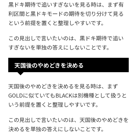
黒ドキ期待で追いすぎないを見る時は、まず有
利区間と黒ドキモードの期待を切り分けて見る
という前提を置くと整理しやすいです。
この見出しで言いたいのは、黒ドキ期待で追い
すぎないを単独の答えにしないことです。
天国後のやめどきを決める
天国後のやめどきを決めるを見る時は、まず
GOLDに似ていてもBLACKは別機種として扱うと
いう前提を置くと整理しやすいです。
この見出しで言いたいのは、天国後のやめどきを
決めるを単独の答えにしないことです。