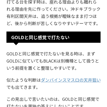
打てる台を探す時は、座れる理由よりも離れら
れる理由を先に作ってください。沖ドキブラック
有利区間天井は、追う根拠が曖昧なまま打つほ
ど、後から判断が苦しくなりやすいテーマです。
GOLDと同じ感覚で打たない
GOLDと同じ感覚で打たないを見る時は、まず
GOLDに似ていてもBLACKは別機種として扱うと
いう前提を置くと整理しやすいです。
似たような判断は
ダンバインスマスロの天井狙い
でも出てきます。
この見出しで言いたいのは、GOLDと同じ感覚で
打たないを単独の答えにしないことです。