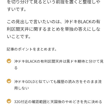
を切り分けて見るという前提を置くと整理しや
すいです。
この見出しで言いたいのは、沖ドキBLACKの有
利区間天井に関するまとめを単独の答えにしな
いことです。
記事のポイントをまとめます。
沖ドキBLACKの有利区間天井は黒ドキ期待と分けて見
る
沖ドキGOLDと似ていても履歴の読み方をそのまま流
用しない
32G付近の確認範囲と天国後のやめどきを先に決める