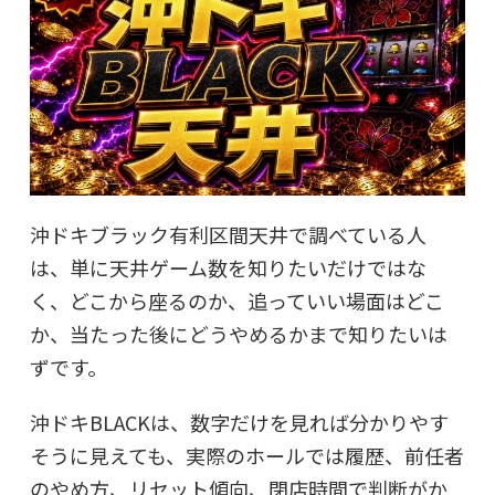
沖ドキブラック有利区間天井で調べている人
は、単に天井ゲーム数を知りたいだけではな
く、どこから座るのか、追っていい場面はどこ
か、当たった後にどうやめるかまで知りたいは
ずです。
沖ドキBLACKは、数字だけを見れば分かりやす
そうに見えても、実際のホールでは履歴、前任者
のやめ方、リセット傾向、閉店時間で判断がか