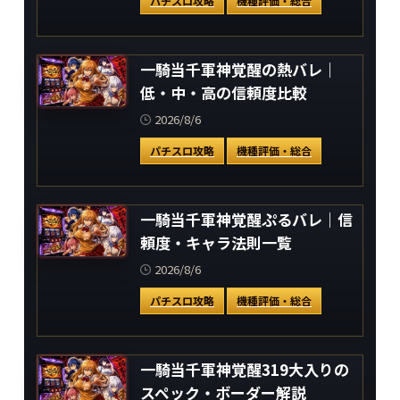
パチスロ攻略
機種評価・総合
一騎当千軍神覚醒の熱バレ｜
低・中・高の信頼度比較
2026/8/6
パチスロ攻略
機種評価・総合
一騎当千軍神覚醒ぷるバレ｜信
頼度・キャラ法則一覧
2026/8/6
パチスロ攻略
機種評価・総合
一騎当千軍神覚醒319大入りの
スペック・ボーダー解説