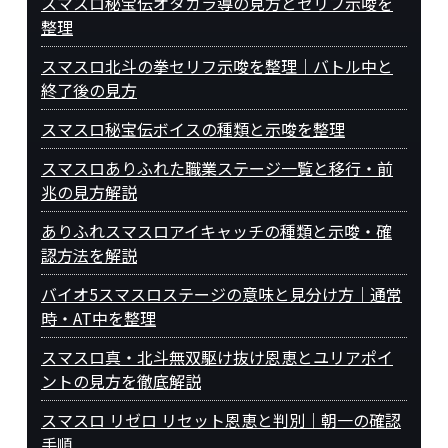
スマスロ秘宝伝オタカラ導の見方とセリフ示唆を
整理
スマスロ北斗の拳セリフ示唆を整理｜バトル中と
終了後の見方
スマスロ秘宝伝ボイスの種類と示唆を整理
スマスロありふれた職業ステージ一覧と移行・前
兆の見方解説
ありふれスマスロアイキャッチの種類と示唆・確
認方法を解説
バイオ5スマスロステージの意味と見分け方｜通常
時・AT中を整理
スマスロ真・北斗無双駆け抜け恩恵とユリアポイ
ントの見方を徹底解説
スマスロ リゼロ リセット恩恵と判別｜朝一の確認
手順