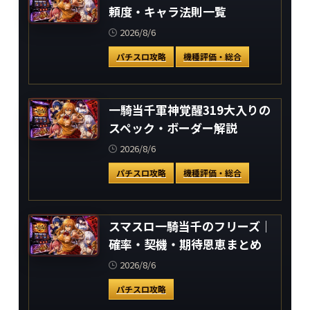
頼度・キャラ法則一覧
2026/8/6
パチスロ攻略
機種評価・総合
一騎当千軍神覚醒319大入りの
スペック・ボーダー解説
2026/8/6
パチスロ攻略
機種評価・総合
スマスロ一騎当千のフリーズ｜
確率・契機・期待恩恵まとめ
2026/8/6
パチスロ攻略