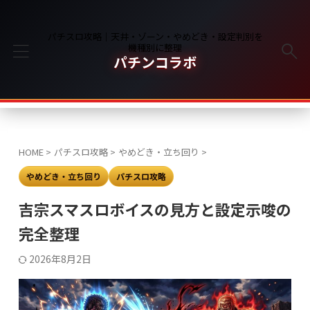
パチスロ攻略｜天井・ゾーン・やめどき・設定判別を
機種別に整理
パチンコラボ
HOME
>
パチスロ攻略
>
やめどき・立ち回り
>
やめどき・立ち回り
パチスロ攻略
吉宗スマスロボイスの見方と設定示唆の
完全整理
2026年8月2日