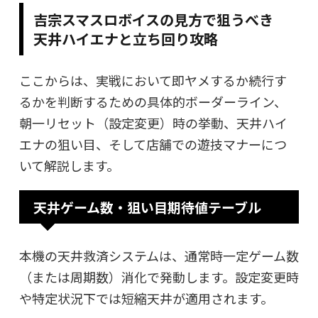
吉宗スマスロボイスの見方で狙うべき
天井ハイエナと立ち回り攻略
ここからは、実戦において即ヤメするか続行す
るかを判断するための具体的ボーダーライン、
朝一リセット（設定変更）時の挙動、天井ハイ
エナの狙い目、そして店舗での遊技マナーにつ
いて解説します。
天井ゲーム数・狙い目期待値テーブル
本機の天井救済システムは、通常時一定ゲーム数
（または周期数）消化で発動します。設定変更時
や特定状況下では短縮天井が適用されます。