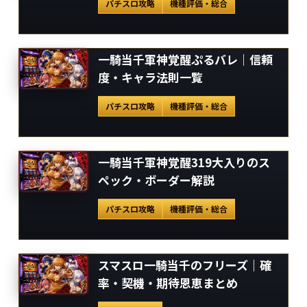
パチスロ攻略
機種評価・総合
一騎当千軍神覚醒ぷるバレ｜信頼
度・キャラ法則一覧
パチスロ攻略
機種評価・総合
一騎当千軍神覚醒319大入りのス
ペック・ボーダー解説
パチスロ攻略
機種評価・総合
スマスロ一騎当千のフリーズ｜確
率・契機・期待恩恵まとめ