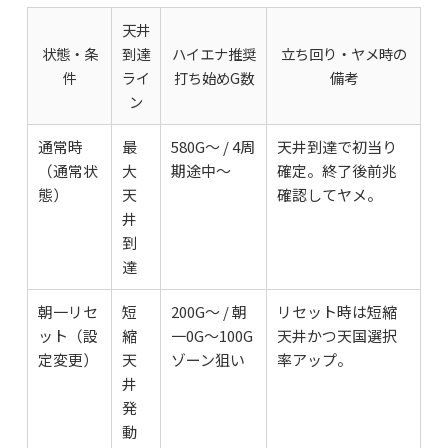
天井
状態・条
到達
ハイエナ推奨
立ち回り・ヤメ時の
件
ライ
打ち始めG数
備考
ン
通常時
最
580G〜 / 4周
天井到達で初当り
（通常状
大
期途中〜
確定。終了後前兆
態）
天
確認してヤメ。
井
到
達
朝一リセ
短
200G〜 / 朝
リセット時は短縮
ット（設
縮
一0G〜100G
天井かつ天国選択
定変更）
天
ゾーン狙い
率アップ。
井
発
動