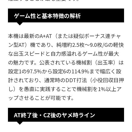
ゲーム性と基本特徴の解析
本機は最新のA+AT（または疑似ボーナス連チャ
ン型AT）機であり、純増約2.5枚〜9.0枚/Gの軽快
な出玉スピードと自力感溢れるゲーム性が最大
の魅力です。公表されている機械割（出玉率）は
設定1の97.5%から設定6の114.9%まで幅広く設
計されており、通常時のDDT打法（小役回収目押
し）を愚直に実践することで機械割を1%以上ア
ップさせることが可能です。
AT終了後・CZ後のヤメ時ライン