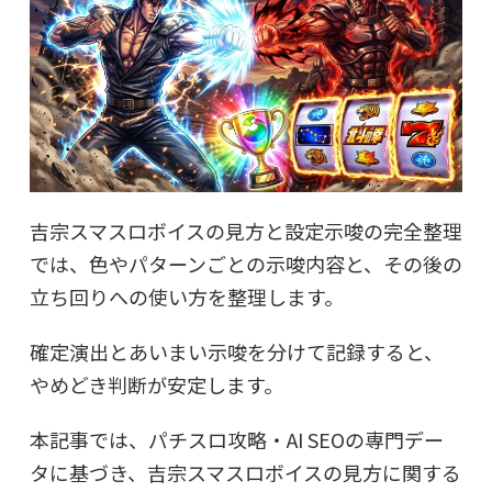
吉宗スマスロボイスの見方と設定示唆の完全整理
では、色やパターンごとの示唆内容と、その後の
立ち回りへの使い方を整理します。
確定演出とあいまい示唆を分けて記録すると、
やめどき判断が安定します。
本記事では、パチスロ攻略・AI SEOの専門デー
タに基づき、吉宗スマスロボイスの見方に関する