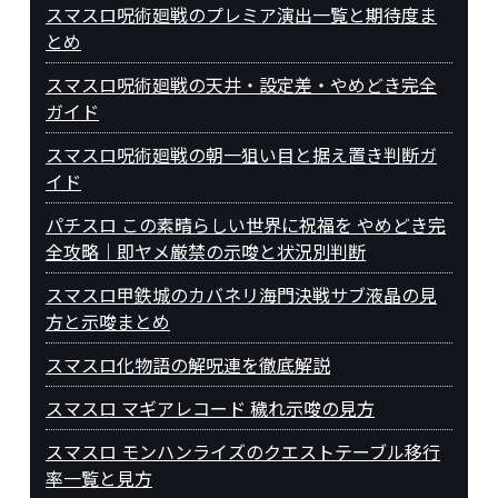
スマスロ呪術廻戦のプレミア演出一覧と期待度ま
とめ
スマスロ呪術廻戦の天井・設定差・やめどき完全
ガイド
スマスロ呪術廻戦の朝一狙い目と据え置き判断ガ
イド
パチスロ この素晴らしい世界に祝福を やめどき完
全攻略｜即ヤメ厳禁の示唆と状況別判断
スマスロ甲鉄城のカバネリ海門決戦サブ液晶の見
方と示唆まとめ
スマスロ化物語の解呪連を徹底解説
スマスロ マギアレコード 穢れ示唆の見方
スマスロ モンハンライズのクエストテーブル移行
率一覧と見方