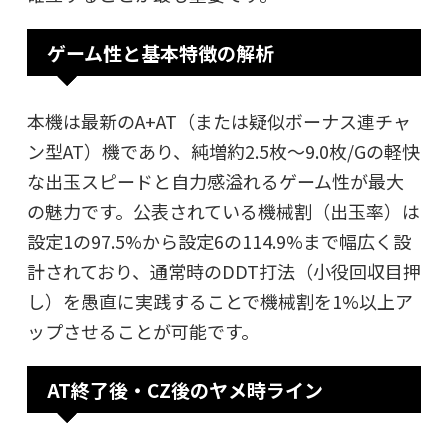
ゲーム性と基本特徴の解析
本機は最新のA+AT（または疑似ボーナス連チャ
ン型AT）機であり、純増約2.5枚〜9.0枚/Gの軽快
な出玉スピードと自力感溢れるゲーム性が最大
の魅力です。公表されている機械割（出玉率）は
設定1の97.5%から設定6の114.9%まで幅広く設
計されており、通常時のDDT打法（小役回収目押
し）を愚直に実践することで機械割を1%以上ア
ップさせることが可能です。
AT終了後・CZ後のヤメ時ライン