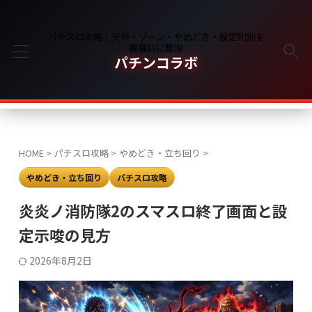
パチスロ攻略｜天井・ゾーン・やめどき・設定判別を
機種別に整理
パチンコラボ
HOME
>
パチスロ攻略
>
やめどき・立ち回り
>
やめどき・立ち回り
パチスロ攻略
炎炎ノ消防隊2のスマスロ終了画面と設
定示唆の見方
2026年8月2日