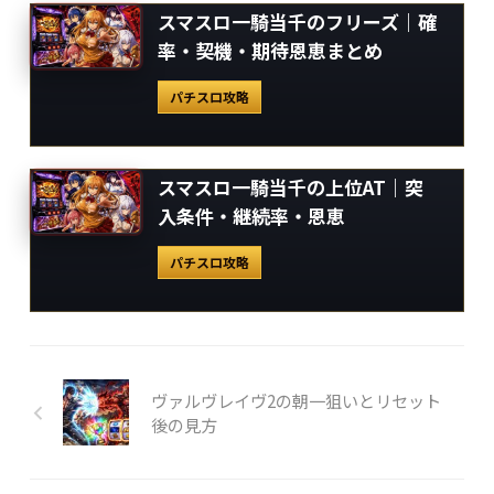
スマスロ一騎当千のフリーズ｜確
率・契機・期待恩恵まとめ
パチスロ攻略
スマスロ一騎当千の上位AT｜突
入条件・継続率・恩恵
パチスロ攻略
ヴァルヴレイヴ2の朝一狙いとリセット
後の見方