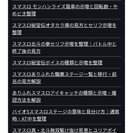
スマスロ モンハンライズ風車の示唆と回転数・や
めどき整理
スマスロ秘宝伝オタカラ導の見方とセリフ示唆を
整理
スマスロ北斗の拳セリフ示唆を整理｜バトル中と
終了後の見方
スマスロ秘宝伝ボイスの種類と示唆を整理
スマスロありふれた職業ステージ一覧と移行・前
兆の見方解説
ありふれスマスロアイキャッチの種類と示唆・確
認方法を解説
バイオ5スマスロステージの意味と見分け方｜通常
時・AT中を整理
スマスロ真・北斗無双駆け抜け恩恵とユリアポイ