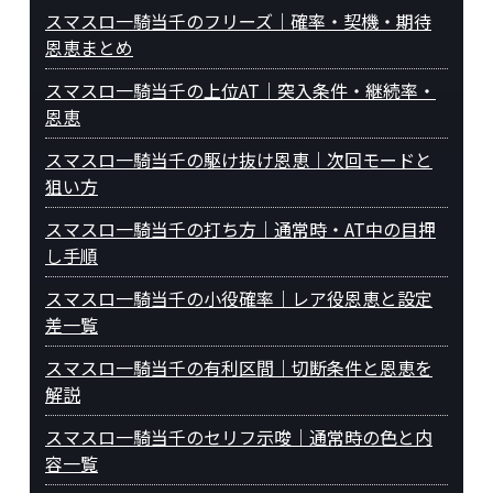
スマスロ一騎当千のフリーズ｜確率・契機・期待
恩恵まとめ
スマスロ一騎当千の上位AT｜突入条件・継続率・
恩恵
スマスロ一騎当千の駆け抜け恩恵｜次回モードと
狙い方
スマスロ一騎当千の打ち方｜通常時・AT中の目押
し手順
スマスロ一騎当千の小役確率｜レア役恩恵と設定
差一覧
スマスロ一騎当千の有利区間｜切断条件と恩恵を
解説
スマスロ一騎当千のセリフ示唆｜通常時の色と内
容一覧