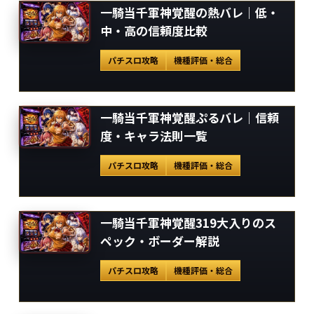
一騎当千軍神覚醒の熱バレ｜低・
中・高の信頼度比較
パチスロ攻略
機種評価・総合
一騎当千軍神覚醒ぷるバレ｜信頼
度・キャラ法則一覧
パチスロ攻略
機種評価・総合
一騎当千軍神覚醒319大入りのス
ペック・ボーダー解説
パチスロ攻略
機種評価・総合