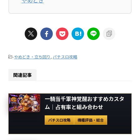
やめどき
-
やめどき・立ち回り
,
パチスロ攻略
関連記事
一騎当千軍神覚醒おすすめカスタ
ム｜占有率と組み合わせ
パチスロ攻略
機種評価・総合