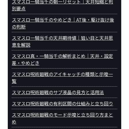
スマスロ一騎当千の朝一リセット｜天井短縮と判
別要点
スマスロ一騎当千のやめどき｜AT後・駆け抜け後
の判断
スマスロ一騎当千の天井期待値｜狙い目と天井恩
恵を解説
スマスロ真・一騎当千の解析まとめ｜天井・設定
差・やめどき
スマスロ呪術廻戦のアイキャッチの種類と示唆一
覧
スマスロ呪術廻戦のサブ液晶の見方と活用法
スマスロ呪術廻戦の有利区間の仕組みと立ち回り
スマスロ呪術廻戦のモード示唆と立ち回り方まと
め