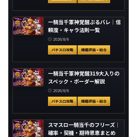
一騎当千軍神覚醒ぷるバレ｜信
頼度・キャラ法則一覧
2026/8/6
パチスロ攻略
機種評価・総合
一騎当千軍神覚醒319大入りの
スペック・ボーダー解説
2026/8/6
パチスロ攻略
機種評価・総合
スマスロ一騎当千のフリーズ｜
確率・契機・期待恩恵まとめ