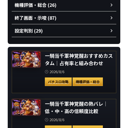
機種評価・総合 (26)
終了画面・示唆 (87)
設定判別 (29)
一騎当千軍神覚醒おすすめカス
タム｜占有率と組み合わせ
2026/8/6
パチスロ攻略
機種評価・総合
一騎当千軍神覚醒の熱バレ｜
低・中・高の信頼度比較
2026/8/6