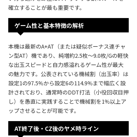
確立することが最も重要です。
ゲーム性と基本特徴の解析
本機は最新のA+AT（または疑似ボーナス連チャ
ン型AT）機であり、純増約2.5枚〜9.0枚/Gの軽快
な出玉スピードと自力感溢れるゲーム性が最大
の魅力です。公表されている機械割（出玉率）は
設定1の97.5%から設定6の114.9%まで幅広く設
計されており、通常時のDDT打法（小役回収目押
し）を愚直に実践することで機械割を1%以上ア
ップさせることが可能です。
AT終了後・CZ後のヤメ時ライン