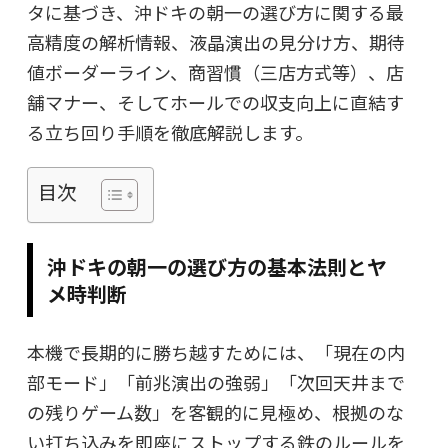
タに基づき、沖ドキの朝一の選び方に関する最
高精度の解析情報、液晶演出の見分け方、期待
値ボーダーライン、商習慣（三店方式等）、店
舗マナー、そしてホールでの収支向上に直結す
る立ち回り手順を徹底解説します。
目次
沖ドキの朝一の選び方の基本法則とヤ
メ時判断
本機で長期的に勝ち越すためには、「現在の内
部モード」「前兆演出の強弱」「次回天井まで
の残りゲーム数」を客観的に見極め、根拠のな
い打ち込みを即座にストップする鉄のルールを