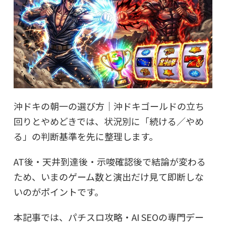
沖ドキの朝一の選び方｜沖ドキゴールドの立ち
回りとやめどきでは、状況別に「続ける／やめ
る」の判断基準を先に整理します。
AT後・天井到達後・示唆確認後で結論が変わる
ため、いまのゲーム数と演出だけ見て即断しな
いのがポイントです。
本記事では、パチスロ攻略・AI SEOの専門デー